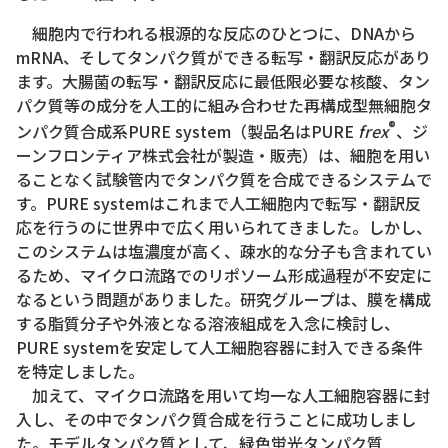
細胞内で行われる根源的な反応のひとつに、DNAから
mRNA、そしてタンパク質ができる転写・翻訳反応があり
ます。大腸菌の転写・翻訳反応に最低限必要な核酸、タン
パク質等の成分を人工的に組み合わせた再構成型無細胞タ
®
ンパク質合成系PURE system（製品名はPURE
frex
、ジ
ーンフロンティア株式会社が製造・販売）は、細胞を用い
ることなく試験管内でタンパク質を合成できるシステムで
す。PURE systemはこれまで人工細胞内で転写・翻訳反
応を行うのに世界中で広く用いられてきました。しかし、
このシステムは塩濃度が高く、疎水的な分子も含まれてい
るため、マイクロ流路でのリポソーム形成過程が不安定に
なるという問題がありました。研究グループは、膜を構成
する脂質分子や外液となる溶液組成を入念に検討し、
PURE systemを安定して人工細胞容器に封入できる条件
を特定しました。
加えて、マイクロ流路を用いて均一な人工細胞容器に封
入し、その中でタンパク質合成を行うことに成功しまし
た。モデルタンパク質として、緑色蛍光タンパク質