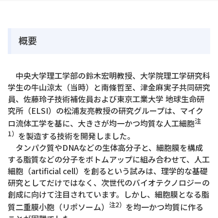
概要
中央大学理工学部の鈴木宏明教授、大学院理工学研究科
学生の牛山涼太（当時）と南條哲至、津金麻実子共同研究
員、佐藤玲子技術補佐員および東京工業大学 地球生命研
究所（ELSI）の松浦友亮教授の研究グループは、マイク
注
ロ流体工学を基に、大きさが均一かつ均質な人工細胞
1）
を製造する技術を開発しました。
タンパク質やDNAなどの生体高分子と、細胞膜を構成
する脂質などの分子をボトムアップに組み合わせて、人工
細胞（artificial cell）を創るという試みは、理学的な基礎
研究としてだけではなく、次世代のバイオテクノロジーの
創成に向けて注目されています。しかし、細胞膜となる脂
注2）
質二重膜小胞（リポソーム）
を均一かつ均質に作る