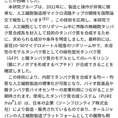
ことが困難でした。
本研究グループは、2021年に、製造と操作が非常に簡
単な、人工細胞製造用マイクロ流路チップの開発を国際論
注3）
文で報告しています
。この技術を応用し、本研究で
は、人工細胞としてのリポソーム中に市販の無細胞タンパ
ク質合成系を封入して目的のタンパク質を合成するため
に、求められる成分や条件を特定しました。最終的には、
直径10~50マイクロメートル程度のリポソーム中で、水溶
性のモデルタンパク質としての緑色蛍光タンパク質
（GFP）と膜タンパク質のモデルとしてのα-ヘモリシン
（膜にナノポアを形成するペプチド）が合成できることを
確認しました。
この技術により、内部でタンパク質を合成する均一・均
質な人工細胞製造の標準化が可能となり、バイオ医薬品や
膜タンパク質バイオセンサーの産業利用につながることが
期待されます。使用したタンパク質合成システム（PURE
®
frex
1.0）は、日本の企業（ジーンフロンティア株式会
社）により製造・販売されているものであり、オールジャ
パンの人工細胞製造プラットフォームとしての展開も期