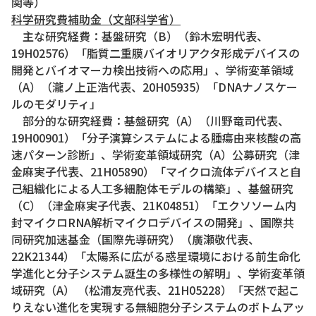
関等）
科学研究費補助金（文部科学省）
主な研究経費：基盤研究（B）（鈴木宏明代表、
19H02576）「脂質二重膜バイオリアクタ形成デバイスの
開発とバイオマーカ検出技術への応用」、学術変革領域
（A）（瀧ノ上正浩代表、20H05935）「DNAナノスケー
ルのモダリティ」
部分的な研究経費：基盤研究（A）（川野竜司代表、
19H00901）「分子演算システムによる腫瘍由来核酸の高
速パターン診断」、学術変革領域研究（A）公募研究（津
金麻実子代表、21H05890）「マイクロ流体デバイスと自
己組織化による人工多細胞体モデルの構築」、基盤研究
（C）（津金麻実子代表、21K04851）「エクソソーム内
封マイクロRNA解析マイクロデバイスの開発」、国際共
同研究加速基金（国際先導研究）（廣瀬敬代表、
22K21344）「太陽系に広がる惑星環境における前生命化
学進化と分子システム誕生の多様性の解明」、学術変革領
域研究（A） （松浦友亮代表、21H05228）「天然で起こ
りえない進化を実現する無細胞分子システムのボトムアッ