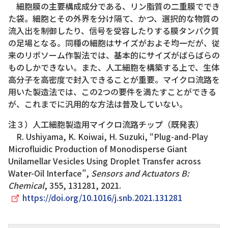
細胞膜の主要構成成分である、リン脂質の二重膜ででき
た袋。細胞とその外界を分け隔て、かつ、選択的な物質の
流入出を制御したり、信号を受容したりする膜タンパク質
の足場となる。同種の細胞はサイズがおよそ均一だが、従
来のリポソーム作製法では、基本的にサイズがばらばらの
ものしかできない。また、人工細胞を構築する上で、生体
高分子を高密度で封入できることが重要。マイクロ流路を
用いた製造法では、この2つの要件を満たすことができる
が、これまでに汎用的な方法は普及していない。
注３）人工細胞製造用マイクロ流路チップ（既発表）
R. Ushiyama, K. Koiwai, H. Suzuki, “Plug-and-Play
Microfluidic Production of Monodisperse Giant
Unilamellar Vesicles Using Droplet Transfer across
Water-Oil Interface”,
Sensors and Actuators B:
Chemical
, 355, 131281, 2021.
https://doi.org/10.1016/j.snb.2021.131281