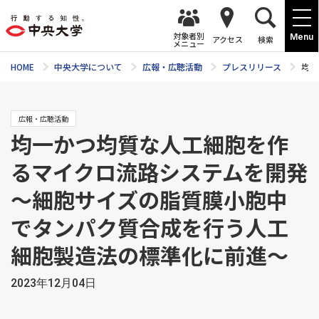
対象者別
Menu
アクセス
検索
メニュー
HOME
中央大学について
広報・広聴活動
プレスリリース
均一
広報・広聴活動
均一かつ均質な人工細胞を作
るマイクロ流路システムを開発
～細胞サイズの脂質膜小胞中
でタンパク質合成を行う人工
細胞製造法の標準化に前進～
2023年12月04日