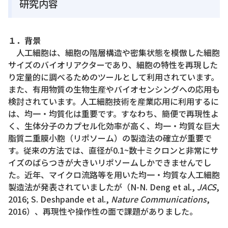
研究内容
１．背景
人工細胞は、細胞の階層構造や密集状態を模倣した細胞
サイズのバイオリアクターであり、細胞の特性を再現した
り定量的に調べるためのツールとして利用されています。
また、有用物質の生物生産やバイオセンシングへの応用も
検討されています。人工細胞技術を産業応用に利用するに
は、均一・均質化は重要です。すなわち、簡便で再現性よ
く、生体分子のカプセル化効率が高く、均一・均質な巨大
脂質二重膜小胞（リポソーム）の製造法の確立が重要で
す。従来の方法では、直径が0.1~数十ミクロンと非常にサ
イズのばらつきが大きいリポソームしかできませんでし
た。近年、マイクロ流路等を用いた均一・均質な人工細胞
製造法が発表されていましたが（N-N. Deng et al.,
JACS
,
2016; S. Deshpande et al.,
Nature Communications
,
2016）、再現性や操作性の面で課題がありました。