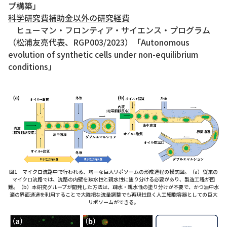
プ構築」
科学研究費補助金以外の研究経費
ヒューマン・フロンティア・サイエンス・プログラム
（松浦友亮代表、RGP003/2023）「Autonomous
evolution of synthetic cells under non-equilibrium
conditions」
図1 マイクロ流路中で行われる、均一な巨大リポソームの形成過程の模式図。（a）従来の
マイクロ流路では、流路の内壁を疎水性と親水性に塗り分ける必要があり、製造工程が困
難。（b）本研究グループが開発した方法は、疎水・親水性の塗り分けが不要で、かつ油中水
滴の界面通過を利用することで大雑把な流量調整でも再現性良く人工細胞容器としての巨大
リポソームができる。