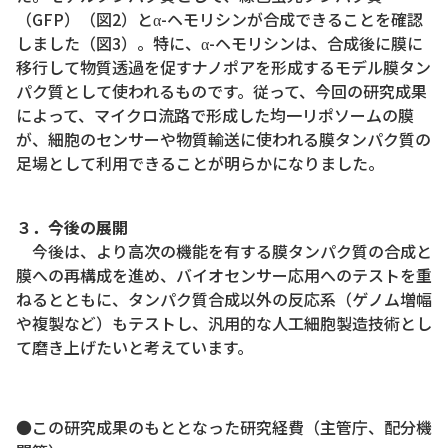
（GFP）（図2）とα-ヘモリシンが合成できることを確認
しました（図3）。特に、α-ヘモリシンは、合成後に膜に
移行して物質透過を促すナノポアを形成するモデル膜タン
パク質として使われるものです。従って、今回の研究成果
によって、マイクロ流路で形成した均一リポソームの膜
が、細胞のセンサーや物質輸送に使われる膜タンパク質の
足場として利用できることが明らかになりました。
３．今後の展開
今後は、より高次の機能を有する膜タンパク質の合成と
膜への再構成を進め、バイオセンサー応用へのテストを重
ねるとともに、タンパク質合成以外の反応系（ゲノム増幅
や複製など）もテストし、汎用的な人工細胞製造技術とし
て磨き上げたいと考えています。
●この研究成果のもととなった研究経費（主管庁、配分機