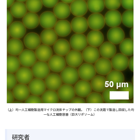
（上）均一人工細胞製造用マイクロ流体チップの外観。（下）この流路で製造し回収した均
一な人工細胞容器（巨大リポソーム）
研究者