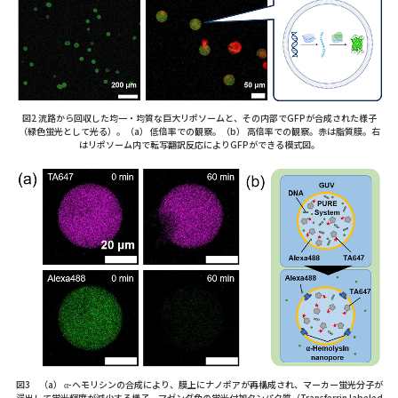
図2 流路から回収した均一・均質な巨大リポソームと、その内部でGFPが合成された様子
（緑色蛍光として光る）。（a） 低倍率での観察。（b） 高倍率での観察。赤は脂質膜。右
はリポソーム内で転写翻訳反応によりGFPができる模式図。
図3 （a） α-ヘモリシンの合成により、膜上にナノポアが再構成され、マーカー蛍光分子が
漏出して蛍光輝度が減少する様子。マゼンダ色の蛍光付加タンパク質（Transferrin labeled