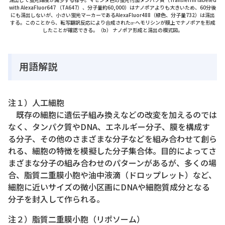
with AlexaFluor647 （TA647）、分子量約60,000）はナノポアよりも大きいため、60分後
にも漏出しないが、小さい蛍光マーカーであるAlexaFluor488（緑色、分子量732）は漏出
する。このことから、転写翻訳反応により合成されたα-ヘモリシンが膜上でナノポアを形成
したことが確認できる。（b） ナノポア形成と漏出の模式図。
用語解説
注１）人工細胞
既存の細胞に遺伝子組み換えなどの改変を加えるのでは
なく、タンパク質やDNA、エネルギー分子、膜を構成す
る分子、その他のさまざまな分子などを組み合わせて創ら
れる、細胞の特徴を模擬した分子集合体。目的によってさ
まざまな分子の組み合わせのパターンがあるが、多くの場
合、脂質二重膜小胞や油中液滴（ドロップレット）など、
細胞に近いサイズの微小区画にDNAや細胞質成分となる
分子を封入して作られる。
注２）脂質二重膜小胞（リポソーム）