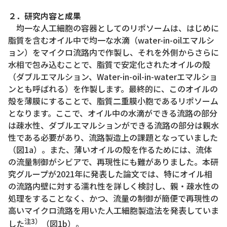
２．研究内容と成果
均一な人工細胞の容器としてのリポソームは、はじめに
脂質を含むオイル中で均一な水滴（water-in-oilエマルシ
ョン）をマイクロ流路内で作製し、それを外側からさらに
水相で包み込むことで、脂質で安定化されたオイルの殻
（ダブルエマルション、Water-in-oil-in-waterエマルショ
ンとも呼ばれる）を作製します。最終的に、このオイルの
殻を薄膜にすることで、脂質二重膜小胞であるリポソーム
となります。ここで、オイル中の水滴ができる流路の部分
は疎水性、ダブルエマルションができる流路の部分は親水
性である必要があり、流路製造上の課題となっていました
（図1a）。また、薄いオイルの殻を作るためには、流体
の流量制御がシビアで、再現性にも難がありました。本研
究グループが2021年に発表した論文では、特にオイル相
の流路内壁に対する濡れ性を詳しく検討し、親・疎水性の
処理をすることなく、かつ、流量の制御が簡便で再現性の
高いマイクロ流路を用いた人工細胞製造法を発表していま
注3）
した
（図1b）。