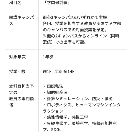
科目名
「学問最前線」
開講キャンパ
都心3キャンパスのいずれかで実施
ス
各回、授業を担当する教員が所属する学部
のキャンパスでの対面授業を予定。
※他の2キャンパスからオンライン（同時
配信）での出席も可能。
対象年次
1年次
授業回数
週1回 半期 全14回
本科目担当予
・国際私法
定の
・知的財産法
教員の専門領
・計算シミュレーション、防災・減災
域
・ロボティクス、ヒューマンマシンインタ
ラクション
・感性情報学、感性工学
・景観生態学、環境科学、持続可能性科
学、SDGs