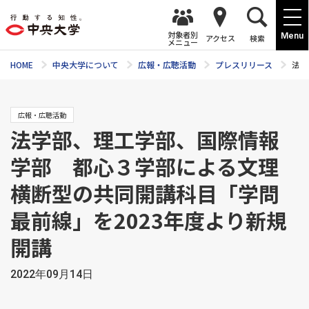
対象者別
Menu
アクセス
検索
メニュー
HOME
中央大学について
広報・広聴活動
プレスリリース
法学
広報・広聴活動
法学部、理工学部、国際情報
学部 都心３学部による文理
横断型の共同開講科目「学問
最前線」を2023年度より新規
開講
2022年09月14日