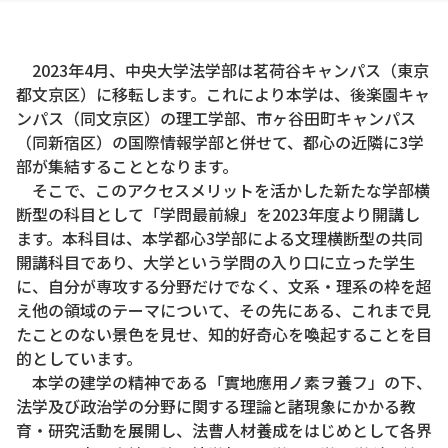
2023年4月、中央大学法学部は茗荷谷キャンパス（東京
都文京区）に移転します。これにより本学は、後楽園キャ
ンパス（同文京区）の理工学部、市ヶ谷田町キャンパス
（同新宿区）の国際情報学部と併せて、都心の近隣に3学
部が集結することとなります。
そこで、このアクセスメリットを活かした新たな学部横
断型の科目として「学問最前線」を2023年度より開講し
ます。本科目は、本学都心3学部による文理横断型の共同
開講科目であり、大学という学問の入り口に立った学生
に、自分が専攻する分野だけでなく、文系・理系の枠を超
え他の領域のテーマについて、その先にある、これまで見
たことのない景色を見せ、知的好奇心を喚起することを目
的としています。
本学の建学の精神である「實地應用ノ素ヲ養フ」の下、
法学及び政治学の分野に関する理論と諸現象にかかる教
育・研究活動を展開し、法曹人材養成をはじめとして各界