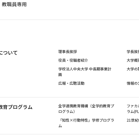
教職員専用
について
理事長挨拶
学長挨
役員・役職者紹介
大学概
学校法人中央大学 中長期事業計
大学の
画
広報・広聴活動
情報の
教育プログラム
全学連携教育機構（全学的教育プ
ファカ
ログラム）
ラム(FL
「知性×行動特性」学修プログラ
21世
ム