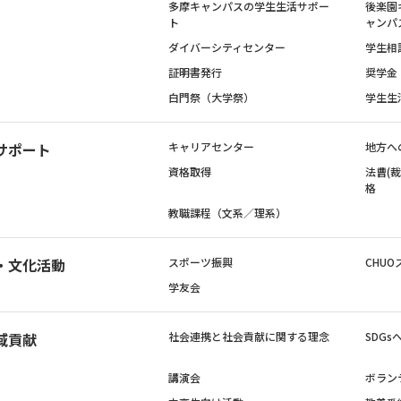
多摩キャンパスの学生生活サポー
後楽園
ト
ャンパ
ダイバーシティセンター
学生相
証明書発行
奨学金
白門祭（大学祭）
学生生
サポート
キャリアセンター
地方へ
資格取得
法曹(
格
教職課程（文系／理系）
・文化活動
スポーツ振興
CHUO
学友会
域貢献
社会連携と社会貢献に関する理念
SDG
講演会
ボラン