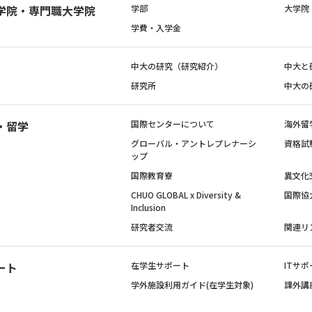
学院・専門職大学院
学部
大学院
学費・入学金
中大の研究（研究紹介）
中大と
研究所
中大の
・留学
国際センターについて
海外留
グローバル・アントレプレナーシ
資格試
ップ
国際教育寮
異文化
CHUO GLOBAL x Diversity &
国際協
Inclusion
研究者交流
関連リ
ート
在学生サポート
ITサポ
学外施設利用ガイド(在学生対象)
課外講