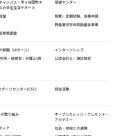
キャンパス・市ヶ谷田町キ
保健センター
スの学生生活サポート
談室
授業・定期試験、各種申請
野島廣司学術奨励基金事業
活実態調査
の就職（UIターン）
インターンシップ
裁判官・検察官・弁護士)資
公認会計士・簿記検定
スポーツセンター(CSC)
部会活動
sへの取り組み
オープンカレッジ：クレセント・
アカデミー
ティア
社会・地域との連携