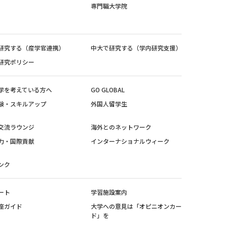
専門職大学院
研究する（産学官連携）
中大で研究する（学内研究支援）
研究ポリシー
学を考えている方へ
GO GLOBAL
験・スキルアップ
外国人留学生
交流ラウンジ
海外とのネットワーク
力・国際貢献
インターナショナルウィーク
ンク
ート
学習施設案内
座ガイド
大学への意見は「オピニオンカー
ド」を