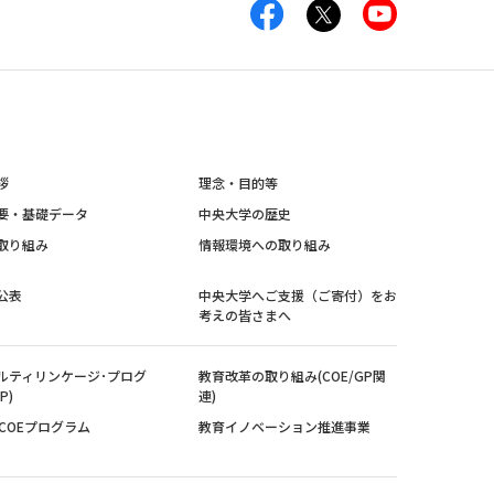
拶
理念・目的等
要・基礎データ
中央大学の歴史
取り組み
情報環境への取り組み
公表
中央大学へご支援（ご寄付）をお
考えの皆さまへ
ルティリンケージ･プログ
教育改革の取り組み(COE/GP関
P)
連)
紀COEプログラム
教育イノベーション推進事業