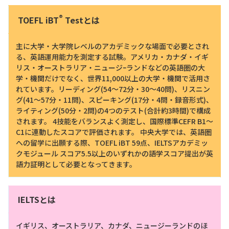
®
TOEFL iBT
Testとは
主に大学・大学院レベルのアカデミックな場面で必要とされ
る、英語運用能力を測定する試験。アメリカ・カナダ・イギ
リス・オーストラリア・ニュージｰランドなどの英語圏の大
学・機関だけでなく、世界11,000以上の大学・機関で活用さ
れています。リーディング(54～72分・30～40問)、リスニン
グ(41～57分・11問)、スピーキング(17分・4問・録音形式)、
ライティング(50分・2問)の4つのテスト(合計約3時間)で構成
されます。 4技能をバランスよく測定し、国際標準CEFR B1～
C1に連動したスコアで評価されます。 中央大学では、英語圏
への留学に出願する際、TOEFL iBT 59点、IELTSアカデミッ
クモジュール スコア5.5以上のいずれかの語学スコア提出が英
語力証明として必要となってきます。
IELTSとは
イギリス、オーストラリア、カナダ、ニュージーランドのほ