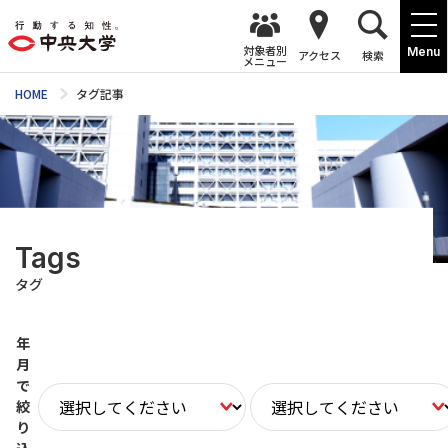
対象者別
Menu
アクセス
検索
メニュー
HOME
タグ記事
Tags
タグ
年
月
で
絞
り