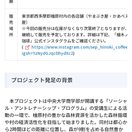
期
販
東京都西多摩郡檜原村内の各店舗（やまぶき屋・かあべえ
売
屋）
場
※今回の販売分は在庫がなくなり次第終了となりますが、
所
継続して販売を予定しております。詳細は下記、「檜木ノ
珈琲」公式インスタグラムをご確認ください。
(
https://www.instagram.com/sep_hinoki_coffee?
igsh=YzNydGJqcDhydXc2
)
プロジェクト発足の背景
本プロジェクトは中央大学商学部が開講する「ソーシャ
ル・アントレナーシップ・プログラム」の受講生による活
動の一環で、檜原村の豊かな森林資源を活かした森林循環
や村の経済活性化を目指して始まりました。同村は都心か
ら2時間ほどの距離に位置し、森が9割を占める自然豊か