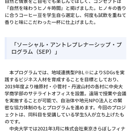
自然と情景をご自宅でも楽しんでほしく、コンセプトは
『自然を味わうヒノキ時間』と掲げました。ヒノキの香り
に合うコーヒー豆を学生自ら選定し、何度も試飲を重ねて
香りと味にこだわった一杯に仕上げました。
「ソーシャル・アントレプレナーシップ・プ
ログラム（SEP）」
本プログラムでは、地域連携型PBL※によりSDGsを実
践するビジネス人材を育成することを目標としており、
2019年度より檜原村・小菅村・丹波山村の各村に中央大
学商学部のサテライトオフィスを設置。遠隔で授業や会議
を実施することが可能で、自治体や地元NPO法人との緊
密な協力体制のもとプログラムを進めます。今回のプロジ
ェクトは、同科目を受講している学生5人が立ち上げたも
のです。
中央大学では2021年3月に株式会社東京きらぼしフィナ