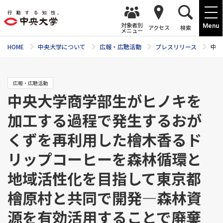
対象者別
Menu
アクセス
検索
メニュー
HOME
中央大学について
広報・広聴活動
プレスリリース
中央
広報・広聴活動
中央大学商学部生がヒノキを
加工する過程で発生するおが
くずを再利用した檜木香るド
リップコーヒーを森林循環と
地域活性化を目指して東京都
檜原村と共同で開発―森林資
源を有効活用することで廃棄