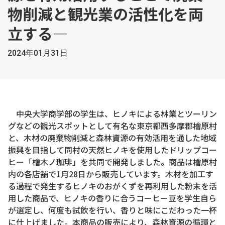
物削減と観光業の活性化を両
立する―
2024年01月31日
中央大学商学部の学生は、ヒノキによる林業とツーリン
グなどの観光スポットとして有名な東京都西多摩郡檜原村
と、木材の廃棄物削減と森林資源の有効活用を通した地域
振興を目指して同村の天然ヒノキを使用したドリップコー
ヒー「檜木ノ珈琲」を共同で開発しました。商品は檜原村
内の各店舗で1月28日から販売しています。木材を加工す
る過程で発生するヒノキのおがくずを再利用した粉末を活
用した商品で、ヒノキの香りに合うコーヒー豆を学生自ら
が選定し、何度も試飲を行い、香りと味にこだわった一杯
に仕上げました。本商品の販売により、森林資源の循環と