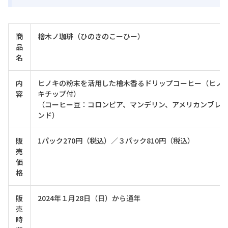
商
檜木ノ珈琲（ひのきのこーひー）
品
名
内
ヒノキの粉末を活用した檜木香るドリップコーヒー（ヒノ
容
キチップ付）
（コーヒー豆：コロンビア、マンデリン、アメリカンブレ
ンド）
販
1パック270円（税込）／３パック810円（税込）
売
価
格
販
2024年１月28日（日）から通年
売
時