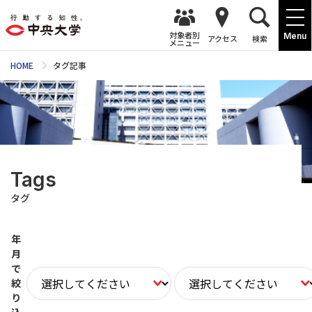
対象者別
Menu
アクセス
検索
メニュー
HOME
タグ記事
Tags
タグ
年
月
で
絞
り