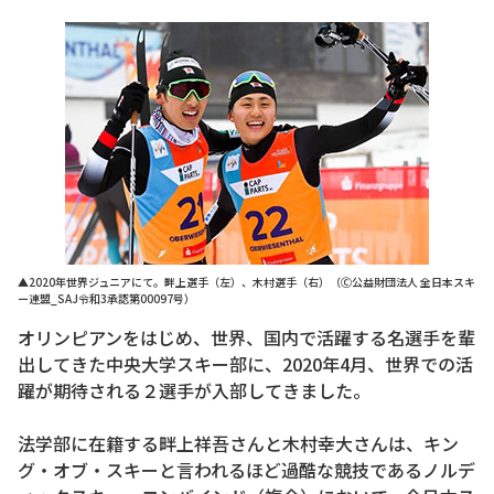
▲2020年世界ジュニアにて。畔上選手（左）、木村選手（右）（Ⓒ公益財団法人 全日本スキ
ー連盟_SAJ令和3承認第00097号）
オリンピアンをはじめ、世界、国内で活躍する名選手を輩
出してきた中央大学スキー部に、2020年4月、世界での活
躍が期待される２選手が入部してきました。
法学部に在籍する畔上祥吾さんと木村幸大さんは、キン
グ・オブ・スキーと言われるほど過酷な競技であるノルデ