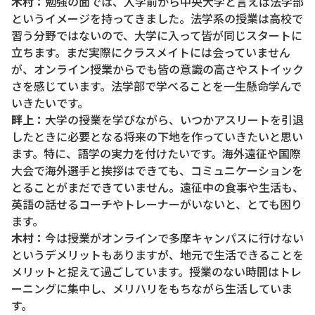
木村：
勉強の面では、入学前から中央大学と言えば法学部
というイメージを持ってきました。法学系の授業は高校で
習う分野ではないので、大学に入って皆が同じスタートに
立ちます。まだ実際にクラスメイトには会っていません
が、オンライン授業からでも皆の意識の高さやストイック
さを感じています。法学部で学べることを一生懸命学んで
いきたいです。
畔上：
大学の授業を学びながら、いつかアスリートを引退
したときに必要となる将来の下地を作っていきたいと思い
ます。特に、語学の実力を付けたいです。海外遠征や国際
大会で海外選手と挨拶はできても、コミュニケーションを
とることがまだできていません。遠征中の食事や生活も、
英語の話せるコーチやトレーナーがいないと、とても困り
ます。
木村：
今は授業がオンラインで多摩キャンパスに行けない
というデメリットもありますが、地元で生活できることを
メリットと捉えて過ごしています。授業のない時間はトレ
ーニングに集中し、メリハリをもちながら生活していま
す。