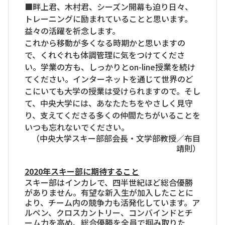
■畔上君、木村君、シーズン開幕も迫り日々、
トレーニングに励まれていることと思います。
益々の活躍を祈念します。
これから移動が多くなる時期かと思いますの
で、くれぐれも体調管理に気をつけてくださ
い。学業の方も、しっかりとon-line授業を続け
てください。インターネットを通じて世界のど
こにいても大学の授業は受けられますので。そし
て、中央大学には、あなたたちをやさしく見守
り、支えてくださる多くの仲間たちがいることを
いつも忘れないでください。
（中央大学スキー部部会長・文学部教授／布目
靖則）
2020年スキー部に期待すること
スキー部はインカレで、四半世紀ほど総合優勝
がありません。有望な新入生が加入したことに
より、チーム内の競争力も活発化しています。ア
ルペン、クロスカントリー、コンバインドとチ
ーム力を高め、総合優勝を全員で掴み取りた