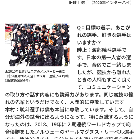
▶畔上選手（2020年インターハイ）
Q：目標の選手、あこが
れの選手、好きな選手は
いますか？
畔上：
渡部暁斗選手で
す。日本の第一人者の選
手で、合宿でご一緒しま
したが、競技から離れた
▲2020年世界ジュニアのメンバーと一緒に
（Ⓒ公益財団法人 全日本スキー連盟_SAJ令和
ときの人柄もすごく良く
3承認第00098号）
て、コミュニケーション
の取り方や話す内容にも説得力があります。同じ競技の憧
れの先輩というだけでなく、人間的に尊敬しています。
木村：
暁斗選手は僕も本当に尊敬しています。そして、自
分が海外の試合に出るようになって、特に意識するように
なったのは、2018、19年に２期連続ワールドカップで総
合優勝をしたノルウェーのヤールマグヌス・リーベル選手
です。彼は23歳です。自分ととても近い年齢で頂点を極め