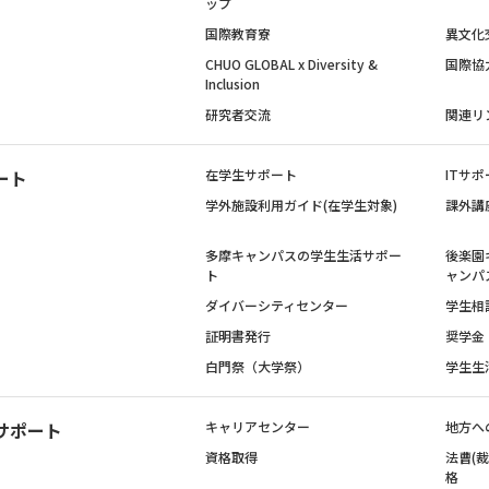
ップ
国際教育寮
異文化
CHUO GLOBAL x Diversity &
国際協
Inclusion
研究者交流
関連リ
ート
在学生サポート
ITサポ
学外施設利用ガイド(在学生対象)
課外講
多摩キャンパスの学生生活サポー
後楽園
ト
ャンパ
ダイバーシティセンター
学生相
証明書発行
奨学金
白門祭（大学祭）
学生生
サポート
キャリアセンター
地方へ
資格取得
法曹(
格