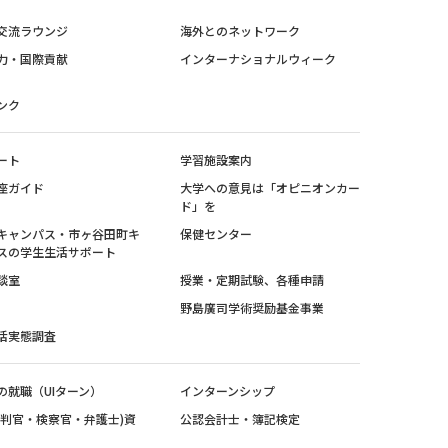
交流ラウンジ
海外とのネットワーク
力・国際貢献
インターナショナルウィーク
ンク
ート
学習施設案内
座ガイド
大学への意見は「オピニオンカー
ド」を
キャンパス・市ヶ谷田町キ
保健センター
スの学生生活サポート
談室
授業・定期試験、各種申請
野島廣司学術奨励基金事業
活実態調査
の就職（UIターン）
インターンシップ
裁判官・検察官・弁護士)資
公認会計士・簿記検定