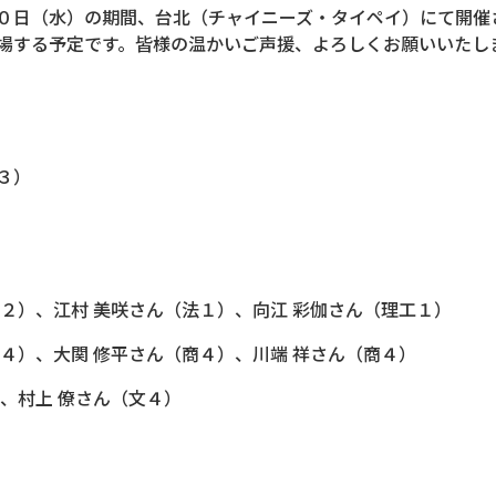
日（水）の期間、台北（チャイニーズ・タイペイ）にて開催
場する予定です。皆様の温かいご声援、よろしくお願いいたし
３）
２）、江村 美咲さん（法１）、向江 彩伽さん（理工１）
４）、大関 修平さん（商４）、川端 祥さん（商４）
、村上 僚さん（文４）