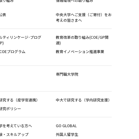
取り組み
情報環境への取り組み
公表
中央大学へご支援（ご寄付）をお
考えの皆さまへ
ルティリンケージ･プログ
教育改革の取り組み(COE/GP関
P)
連)
紀COEプログラム
教育イノベーション推進事業
専門職大学院
研究する（産学官連携）
中大で研究する（学内研究支援）
研究ポリシー
学を考えている方へ
GO GLOBAL
験・スキルアップ
外国人留学生