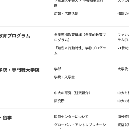
学校法人中央大学 中長期事業計
大学の
画
広報・広聴活動
情報の
教育プログラム
全学連携教育機構（全学的教育プ
ファカ
ログラム）
ラム(FL
「知性×行動特性」学修プログラ
21世
ム
学院・専門職大学院
学部
大学院
学費・入学金
中大の研究（研究紹介）
中大と
研究所
中大の
・留学
国際センターについて
海外留
グローバル・アントレプレナーシ
資格試