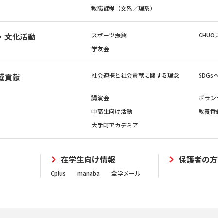
教職課程（文系／理系）
・文化活動
スポーツ振興
CHUO
学友会
域貢献
社会連携と社会貢献に関する理念
SDG
講演会
ボラン
中高生向け活動
教養番
大手町アカデミア
在学生向け情報
保護者の方
Cplus
manaba
全学メール