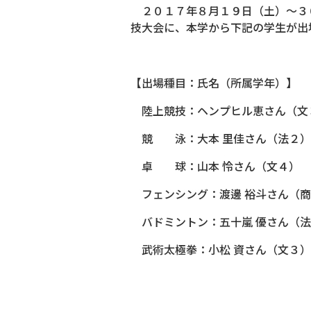
２０１７年８月１９日（土）～３０
技大会に、本学から下記の学生が出
【出場種目：氏名（所属学年）】
陸上競技：ヘンプヒル恵さん（文
競 泳：大本 里佳さん（法２）
卓 球：山本 怜さん（文４）
フェンシング：渡邊 裕斗さん（商
バドミントン：五十嵐 優さん（法
武術太極拳：小松 資さん（文３）