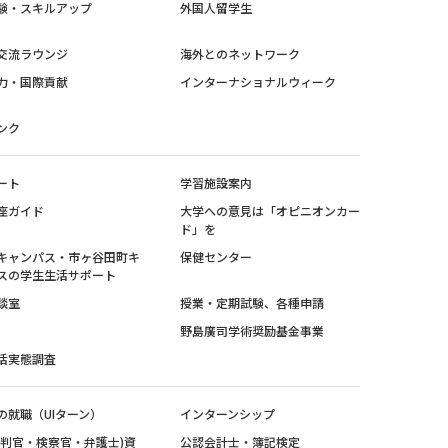
験・スキルアップ
外国人留学生
交流ラウンジ
海外とのネットワーク
力・国際貢献
インターナショナルウィーク
ンク
ート
学習施設案内
座ガイド
大学への意見は「オピニオンカー
ド」を
キャンパス・市ヶ谷田町キ
保健センター
スの学生生活サポート
談室
授業・定期試験、各種申請
野島廣司学術奨励基金事業
活実態調査
の就職（UIターン）
インターンシップ
裁判官・検察官・弁護士)資
公認会計士・簿記検定