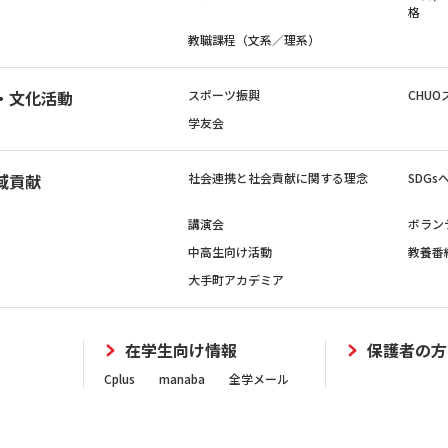
格
教職課程（文系／理系）
・文化活動
スポーツ振興
CHUO
学友会
域貢献
社会連携と社会貢献に関する理念
SDG
講演会
ボラン
中高生向け活動
教養番
大手町アカデミア
在学生向け情報
保護者の方
Cplus
manaba
全学メール