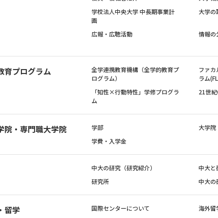
学校法人中央大学 中長期事業計
大学の
画
広報・広聴活動
情報の
教育プログラム
全学連携教育機構（全学的教育プ
ファカ
ログラム）
ラム(FL
「知性×行動特性」学修プログラ
21世
ム
学院・専門職大学院
学部
大学院
学費・入学金
中大の研究（研究紹介）
中大と
研究所
中大の
・留学
国際センターについて
海外留