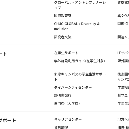
グローバル・アントレプレナーシ
資格試
ップ
国際教育寮
異文化
CHUO GLOBAL x Diversity &
国際協
Inclusion
研究者交流
関連リ
ート
在学生サポート
ITサポ
学外施設利用ガイド(在学生対象)
課外講
多摩キャンパスの学生生活サポー
後楽園
ト
ャンパ
ダイバーシティセンター
学生相
証明書発行
奨学金
白門祭（大学祭）
学生生
サポート
キャリアセンター
地方へ
資格取得
法曹(