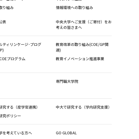
取り組み
情報環境への取り組み
公表
中央大学へご支援（ご寄付）をお
考えの皆さまへ
ルティリンケージ･プログ
教育改革の取り組み(COE/GP関
P)
連)
紀COEプログラム
教育イノベーション推進事業
専門職大学院
研究する（産学官連携）
中大で研究する（学内研究支援）
研究ポリシー
学を考えている方へ
GO GLOBAL