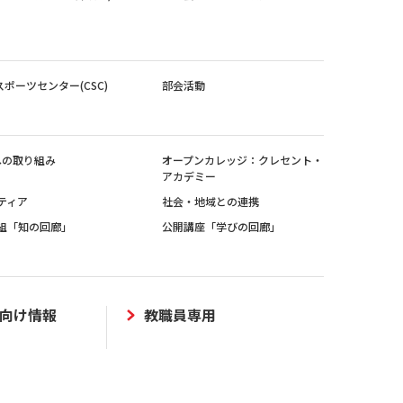
スポーツセンター(CSC)
部会活動
sへの取り組み
オープンカレッジ：クレセント・
アカデミー
ティア
社会・地域との連携
組「知の回廊」
公開講座「学びの回廊」
向け情報
教職員専用