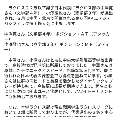
ラクロス２２歳以下男子日本代表にラクロス部の中澤寛
さん（文学部４年）、小澤徹也さん（商学部３年）が選出
され、６月に中国・北京で開催される第６回APLUアジア
パシフィック選手権大会に出場します。
中澤寛さん（文学部４年） ポジション：ＡＴ（アタッカ
ー）
小澤徹也さん（商学部３年） ポジション：ＭＦ（ミディ
ー）
中澤さん、小澤さんはともに中央大学附属高等学校出身
で、高校時代は野球部に所属しておりました。中澤さんは
卓越したテクニックとスピード、冷静な状況判断で、既に
行われた日本代表の練習会でも得点を重ねています。小澤
さんは抜群のスピードと長身を活かしたダイナミックなプ
レーが持ち味で、今後更に成長が期待できます。両名とも
に２年次には関東ユース代表として、ハワイトーナメント
にも出場しております。
なお、本学ラクロス部は現在関東学生ラクロスリーグに
おいて２部に所属しておりますが、代表選出の２名を中心