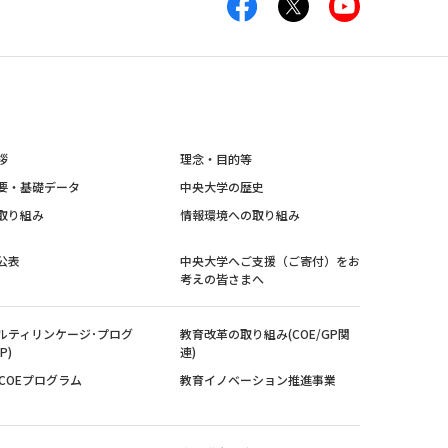
拶
理念・目的等
要・基礎データ
中央大学の歴史
取り組み
情報環境への取り組み
公表
中央大学へご支援（ご寄付）をお
考えの皆さまへ
ルティリンケージ･プログ
教育改革の取り組み(COE/GP関
P)
連)
紀COEプログラム
教育イノベーション推進事業