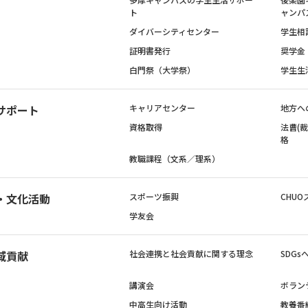
ト
ャンパ
ダイバーシティセンター
学生相
証明書発行
奨学金
白門祭（大学祭）
学生生
サポート
キャリアセンター
地方へ
資格取得
法曹(
格
教職課程（文系／理系）
・文化活動
スポーツ振興
CHUO
学友会
域貢献
社会連携と社会貢献に関する理念
SDG
講演会
ボラン
中高生向け活動
教養番