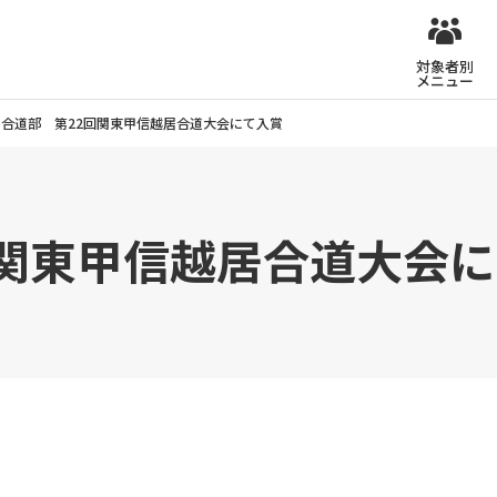
対象者別
メニュー
居合道部 第22回関東甲信越居合道大会にて入賞
回関東甲信越居合道大会