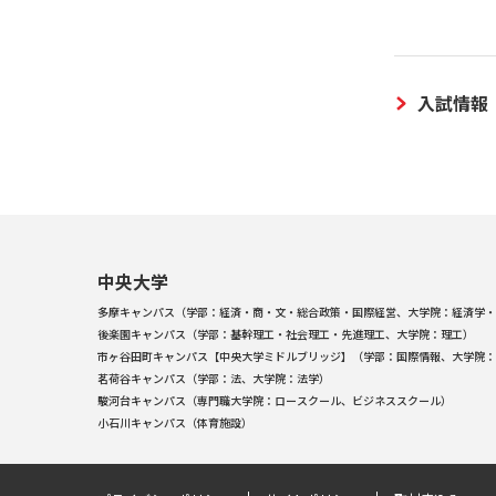
入試情報
中央大学
多摩キャンパス（学部：経済・商・文・総合政策・国際経営、大学院：経済学・
後楽園キャンパス（学部：基幹理工・社会理工・先進理工、大学院：理工）
市ヶ谷田町キャンパス【中央大学ミドルブリッジ】（学部：国際情報、大学院：
茗荷谷キャンパス（学部：法、大学院：法学）
駿河台キャンパス（専門職大学院：ロースクール、ビジネススクール）
小石川キャンパス（体育施設）