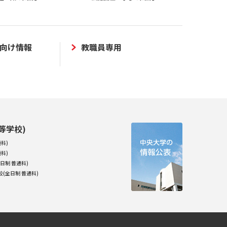
向け情報
教職員専用
等学校)
科)
科)
日制 普通科)
(全日制 普通科)