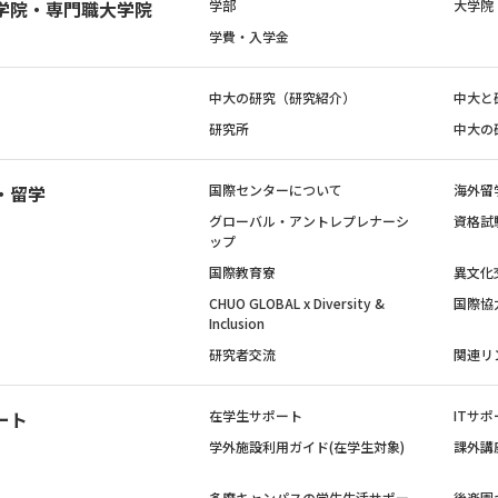
学院・専門職大学院
学部
大学院
学費・入学金
中大の研究（研究紹介）
中大と
研究所
中大の
・留学
国際センターについて
海外留
グローバル・アントレプレナーシ
資格試
ップ
国際教育寮
異文化
CHUO GLOBAL x Diversity &
国際協
Inclusion
研究者交流
関連リ
ート
在学生サポート
ITサポ
学外施設利用ガイド(在学生対象)
課外講
多摩キャンパスの学生生活サポー
後楽園