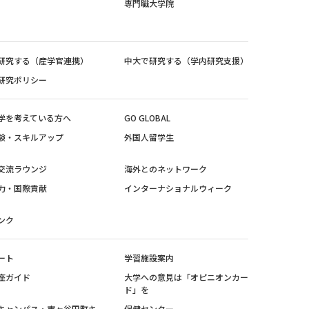
専門職大学院
研究する（産学官連携）
中大で研究する（学内研究支援）
研究ポリシー
学を考えている方へ
GO GLOBAL
験・スキルアップ
外国人留学生
交流ラウンジ
海外とのネットワーク
力・国際貢献
インターナショナルウィーク
ンク
ート
学習施設案内
座ガイド
大学への意見は「オピニオンカー
ド」を
キャンパス・市ヶ谷田町キ
保健センター