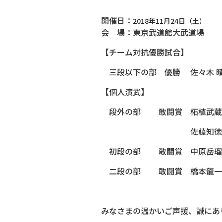
開催日：
2018年11月24日（土）
会 場：東京武道館大武道場
【チーム対抗優勝試合】
三段以下の部 優勝 佐々木 晴
【個人演武】
段外の部 敢闘賞 柘植武蔵
佐藤知徳さん（
初段の部 敢闘賞 中原岳瑠
二段の部 敢闘賞 橋本龍一
みなさまの温かいご声援、誠にあり