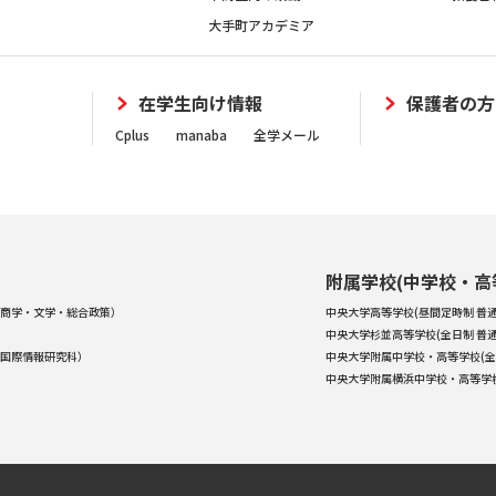
大手町アカデミア
在学生向け情報
保護者の方
Cplus
manaba
全学メール
附属学校(中学校・高
商学・文学・総合政策）
中央大学高等学校(昼間定時制 普通
中央大学杉並高等学校(全日制 普通
国際情報研究科）
中央大学附属中学校・高等学校(全
中央大学附属横浜中学校・高等学校