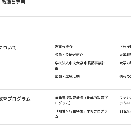
教職員専用
について
理事長挨拶
学長挨
役員・役職者紹介
大学概
学校法人中央大学 中長期事業計
大学の
画
広報・広聴活動
情報の
教育プログラム
全学連携教育機構（全学的教育プ
ファカ
ログラム）
ラム(FL
「知性×行動特性」学修プログラ
21世
ム