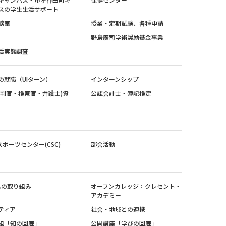
スの学生生活サポート
談室
授業・定期試験、各種申請
野島廣司学術奨励基金事業
活実態調査
の就職（UIターン）
インターンシップ
裁判官・検察官・弁護士)資
公認会計士・簿記検定
スポーツセンター(CSC)
部会活動
sへの取り組み
オープンカレッジ：クレセント・
アカデミー
ティア
社会・地域との連携
組「知の回廊」
公開講座「学びの回廊」