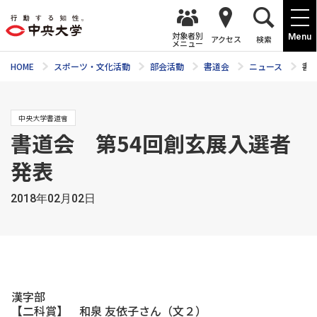
対象者別
Menu
アクセス
検索
メニュー
HOME
スポーツ・文化活動
部会活動
書道会
ニュース
書
中央大学書道會
書道会 第54回創玄展入選者
発表
2018年02月02日
漢字部
【二科賞】 和泉 友依子さん（文２）