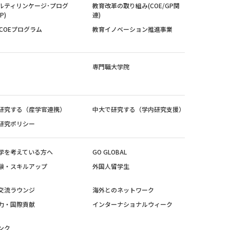
ルティリンケージ･プログ
教育改革の取り組み(COE/GP関
P)
連)
紀COEプログラム
教育イノベーション推進事業
専門職大学院
研究する（産学官連携）
中大で研究する（学内研究支援）
研究ポリシー
学を考えている方へ
GO GLOBAL
験・スキルアップ
外国人留学生
交流ラウンジ
海外とのネットワーク
力・国際貢献
インターナショナルウィーク
ンク