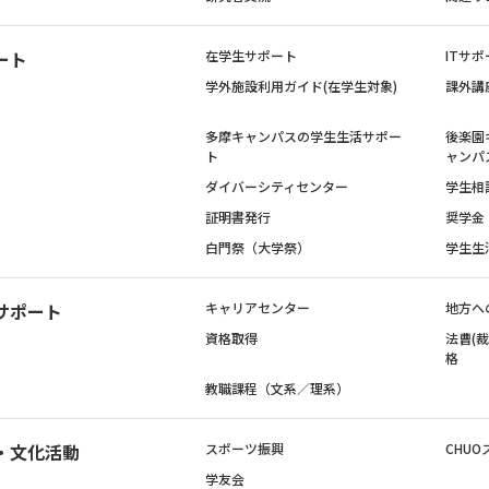
ート
在学生サポート
ITサポ
学外施設利用ガイド(在学生対象)
課外講
多摩キャンパスの学生生活サポー
後楽園
ト
ャンパ
ダイバーシティセンター
学生相
証明書発行
奨学金
白門祭（大学祭）
学生生
サポート
キャリアセンター
地方へ
資格取得
法曹(
格
教職課程（文系／理系）
・文化活動
スポーツ振興
CHUO
学友会