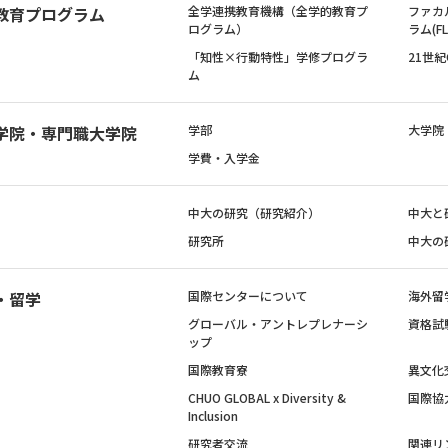
教育プログラム
全学連携教育機構（全学的教育プ
ファカ
ログラム）
ラム(FL
「知性×行動特性」学修プログラ
21世
ム
学院・専門職大学院
学部
大学院
学費・入学金
中大の研究（研究紹介）
中大と
研究所
中大の
・留学
国際センターについて
海外留
グローバル・アントレプレナーシ
資格試
ップ
国際教育寮
異文化
CHUO GLOBAL x Diversity &
国際協
Inclusion
研究者交流
関連リ