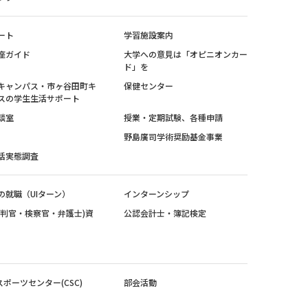
ート
学習施設案内
座ガイド
大学への意見は「オピニオンカー
ド」を
キャンパス・市ヶ谷田町キ
保健センター
スの学生生活サポート
談室
授業・定期試験、各種申請
野島廣司学術奨励基金事業
活実態調査
の就職（UIターン）
インターンシップ
裁判官・検察官・弁護士)資
公認会計士・簿記検定
スポーツセンター(CSC)
部会活動