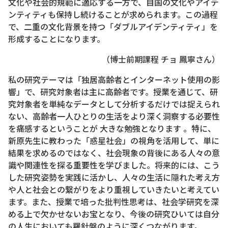
文化や社会的規範に適応する一方で、自国の文化やアイデ
ンティティも保持し続けることが求められます。この過程
で、二重の文化背景を持つ「ダブルアイデンティティ」を
形成することになります。
（博士前期課程 チョ 鳳寧さん）
私の研究テーマは「独居高齢者とインターネット使用の影
響」で、研究対象者は主に高齢者です。授業を通じて、研
究対象者を単純なデータとして分析するだけでは捉えられ
ない、高齢者一人ひとりの生活をより深く洞察する必要性
を痛感するということが 大きな勉強となります 。特に、
新原先生に教わった「惑星社会」の視角を活用して、単に
結果を求めるのではなく、社会現象の背後にある人々の意
識や関連性を探る重要性を学びました。将来的には、こう
した研究姿勢を実践に活かし、人々の生活に隠れた考え方
や人と社会との繋がりをより重視していきたいと考えてい
ます。また、授業で培った批判性思考は、社会学研究を深
める上で欠かせないお宝となり、今後の研究ひいては自分
の人生においても羅針盤のように深くつながります。