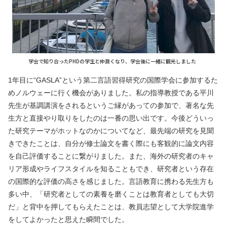
学会で知り合ったPHDの学生と仲良くなり、学会後に一緒に観光しました
1年目に“GASLA”という第二言語習得研究の国際学会に参加するた
めノルウェーに行く機会がありました。私の指導教授である平川
先生が基調講演をされるというご縁があっての参加で、著名な先
生方と直接やり取りをしたのは一番の思い出です。今後どういっ
た研究テーマがホットなのかについてなど、最先端の研究を見聞
きできたことは、自分が修士論文を書く際にも客観的に論文内容
を自己評価することに繋がりました。また、海外の研究者のキャ
リア形成やライフスタイルを知ることもでき、研究者という存在
の国際的な評価の高さを感じました。言語教育に携わる先生方も
多い中、「研究者としての素養を磨くことは教育者としても大切
だ」と背中を押してもらえたことは、教員志望として大学院進学
をしてよかったと思えた瞬間でした。