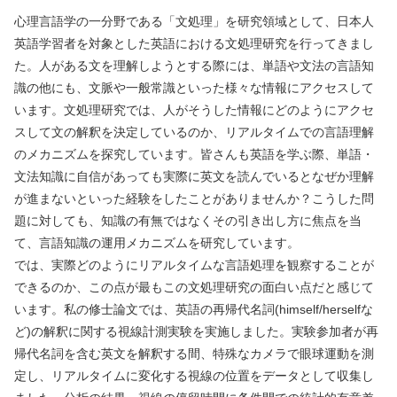
心理言語学の一分野である「文処理」を研究領域として、日本人
英語学習者を対象とした英語における文処理研究を行ってきまし
た。人がある文を理解しようとする際には、単語や文法の言語知
識の他にも、文脈や一般常識といった様々な情報にアクセスして
います。文処理研究では、人がそうした情報にどのようにアクセ
スして文の解釈を決定しているのか、リアルタイムでの言語理解
のメカニズムを探究しています。皆さんも英語を学ぶ際、単語・
文法知識に自信があっても実際に英文を読んでいるとなぜか理解
が進まないといった経験をしたことがありませんか？こうした問
題に対しても、知識の有無ではなくその引き出し方に焦点を当
て、言語知識の運用メカニズムを研究しています。
では、実際どのようにリアルタイムな言語処理を観察することが
できるのか、この点が最もこの文処理研究の面白い点だと感じて
います。私の修士論文では、英語の再帰代名詞(himself/herselfな
ど)の解釈に関する視線計測実験を実施しました。実験参加者が再
帰代名詞を含む英文を解釈する間、特殊なカメラで眼球運動を測
定し、リアルタイムに変化する視線の位置をデータとして収集し