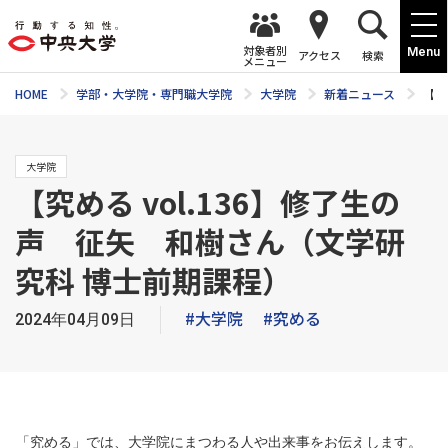
対象者別
Menu
アクセス
検索
メニュー
HOME
学部・大学院・専門職大学院
大学院
新着ニュース
【究
大学院
【究める vol.136】修了生の
声 征矢 和樹さん（文学研
究科 博士前期課程）
#大学院
#究める
2024年04月09日
「究める」では、大学院にまつわる人や出来事をお伝えします。