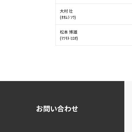
大村 壮
(ｵｵﾑﾗ ｿｳ)
松本 博雄
(ﾏﾂﾓﾄ ﾋﾛｵ)
お問い合わせ