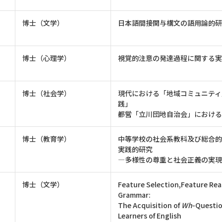
博士（文学）
日本語間接関与構文の語用論的研
博士（心理学）
視覚的注意の発達過程に関する
博士（社会学）
現代における「地域コミュニティ
践」
――都営「立川団地自治会」におけ
博士（教育学）
中等学校の社会系教科及び総合的
実践的研究
―多様性の尊重と社会正義の実
博士（文学）
Feature Selection,Feature Reas
Grammar:
The Acquisition of
Wh
-Questio
Learners of English