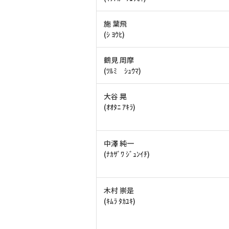
施 葉飛
(ｼ ﾖｳﾋ)
鶴見 周摩
(ﾂﾙﾐ ｼｭｳﾏ)
大谷 晃
(ｵｵﾀﾆ ｱｷﾗ)
中澤 純一
(ﾅｶｻﾞﾜ ｼﾞｭﾝｲﾁ)
木村 崇是
(ｷﾑﾗ ﾀｶﾕｷ)