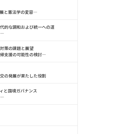
展と憲法学の変容―
代的な調和および統一への道
―
対策の課題と展望
復帰支援の可能性の検討―
外交の発展が果たした役割
ィと国境ガバナンス
―