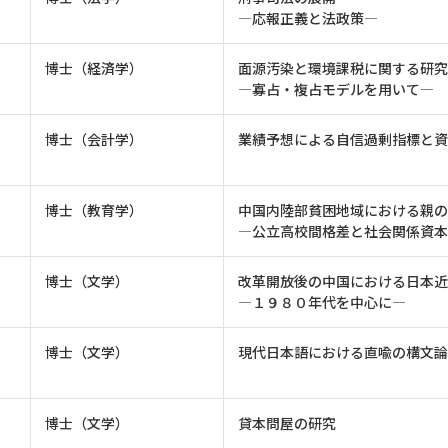
―応報正義と法政策―
博士（経済学）
面源汚染と環境課税に関する研究
―寡占・複占モデルを用いて―
博士（会計学）
業績予想による自信過剰指標と資
博士（教育学）
中国内陸部貧困地域における親の
―公立高校間格差と社会関係資本
博士（文学）
改革開放後の中国における日本近
―１９８０年代を中心に―
博士（文学）
現代日本語における直喩の構文論
博士（文学）
貸本問屋の研究