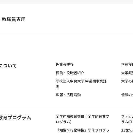
教職員専用
について
理事長挨拶
学長挨
役員・役職者紹介
大学概
学校法人中央大学 中長期事業計
大学の
画
広報・広聴活動
情報の
教育プログラム
全学連携教育機構（全学的教育プ
ファカ
ログラム）
ラム(FL
「知性×行動特性」学修プログラ
21世