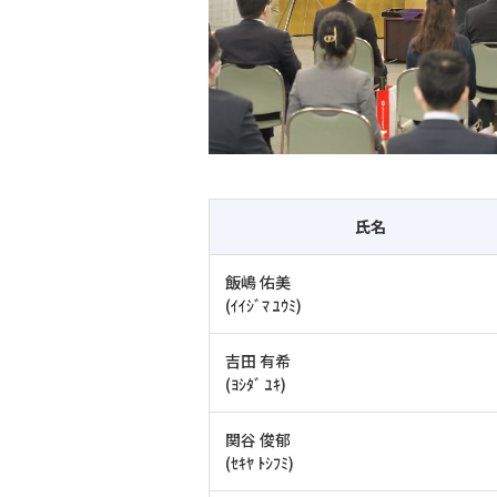
氏名
飯嶋 佑美
(ｲｲｼﾞﾏ ﾕｳﾐ)
吉田 有希
(ﾖｼﾀﾞ ﾕｷ)
関谷 俊郁
(ｾｷﾔ ﾄｼﾌﾐ)