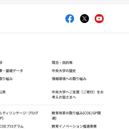
拶
理念・目的等
要・基礎データ
中央大学の歴史
取り組み
情報環境への取り組み
公表
中央大学へご支援（ご寄付）をお
考えの皆さまへ
ルティリンケージ･プログ
教育改革の取り組み(COE/GP関
P)
連)
紀COEプログラム
教育イノベーション推進事業