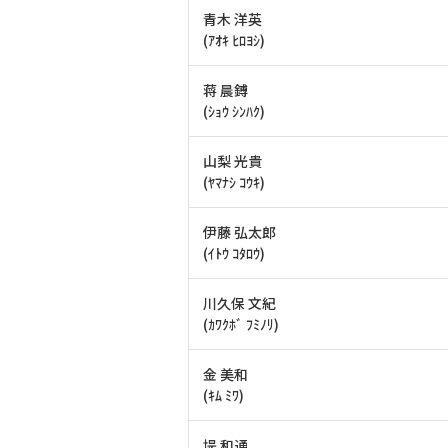
青木 洋英
(ｱｵｷ ﾋﾛﾖｼ)
蒋 晨鎛
(ｼｮｳ ｼﾝﾊｸ)
山梨 光貴
(ﾔﾏﾅｼ ｺｳｷ)
伊藤 弘太郎
(ｲﾄｳ ｺﾀﾛｳ)
川久保 文紀
(ｶﾜｸﾎﾞ ﾌﾐﾉﾘ)
金 美和
(ｷﾑ ﾐﾜ)
堤 和通