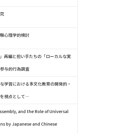
究
実験心理学的検討
」再編と担い手たちの「ローカルな実
る参与的行為調査
な学習における多文化教育の開発的・
現を視点として―
sembly, and the Role of Universal
ns by Japanese and Chinese