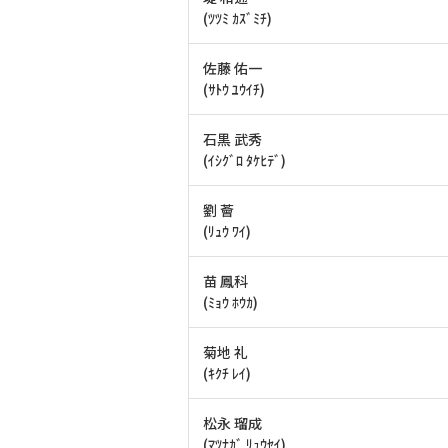
(ﾂﾂﾐ ｶｽﾞﾐﾁ)
佐藤 佑一
(ｻﾄｳ ﾕｳｲﾁ)
石黒 武秀
(ｲｼｸﾞﾛ ﾀｹﾋﾃﾞ)
劉 薈
(ﾘｭｳ ﾜｲ)
苗 鳳科
(ﾐｮｳ ﾎｳｶ)
菊地 礼
(ｷｸﾁ ﾚｲ)
松永 瑠成
(ﾏﾂﾅｶﾞ ﾘｭｳｾｲ)