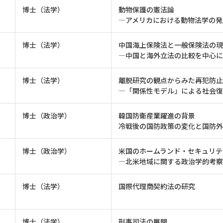
博士（法学）
動物保護の憲法論
―アメリカにおける動物法学の発
博士（法学）
中国海上保険法と一般保険法の現
―中国と海外立法の比較を中心に
博士（法学）
離脱研究の観点からみた再犯防止
―「関係性モデル」による社会
博士（政治学）
韓国防衛産業躍進の背景
冷戦後の国防政策の変化と国防
博士（政治学）
米国のホームランド・セキュリテ
―北米地域に関する政治学的考察
博士（法学）
国際代理商契約法の研究
博士（法学）
刑事司法の展開