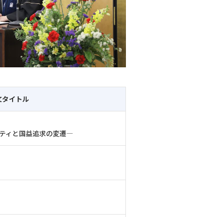
文タイトル
ティと国益追求の変遷―