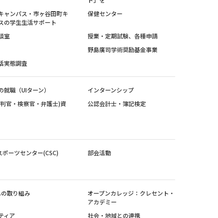
キャンパス・市ヶ谷田町キ
保健センター
スの学生生活サポート
談室
授業・定期試験、各種申請
野島廣司学術奨励基金事業
活実態調査
の就職（UIターン）
インターンシップ
裁判官・検察官・弁護士)資
公認会計士・簿記検定
スポーツセンター(CSC)
部会活動
sへの取り組み
オープンカレッジ：クレセント・
アカデミー
ティア
社会・地域との連携