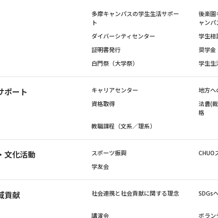
多摩キャンパスの学生生活サポー
後楽園
ト
ャンパ
ダイバーシティセンター
学生相
証明書発行
奨学金
白門祭（大学祭）
学生生
サポート
キャリアセンター
地方へ
資格取得
法曹(
格
教職課程（文系／理系）
・文化活動
スポーツ振興
CHUO
学友会
域貢献
社会連携と社会貢献に関する理念
SDG
講演会
ボラン