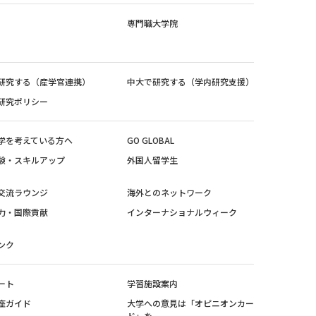
専門職大学院
研究する（産学官連携）
中大で研究する（学内研究支援）
研究ポリシー
学を考えている方へ
GO GLOBAL
験・スキルアップ
外国人留学生
交流ラウンジ
海外とのネットワーク
力・国際貢献
インターナショナルウィーク
ンク
ート
学習施設案内
座ガイド
大学への意見は「オピニオンカー
ド」を