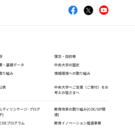
拶
理念・目的等
要・基礎データ
中央大学の歴史
取り組み
情報環境への取り組み
公表
中央大学へご支援（ご寄付）をお
考えの皆さまへ
ルティリンケージ･プログ
教育改革の取り組み(COE/GP関
P)
連)
紀COEプログラム
教育イノベーション推進事業