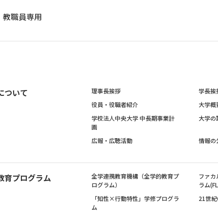
教職員専用
について
理事長挨拶
学長挨
役員・役職者紹介
大学概
学校法人中央大学 中長期事業計
大学の
画
広報・広聴活動
情報の
教育プログラム
全学連携教育機構（全学的教育プ
ファカ
ログラム）
ラム(FL
「知性×行動特性」学修プログラ
21世
ム