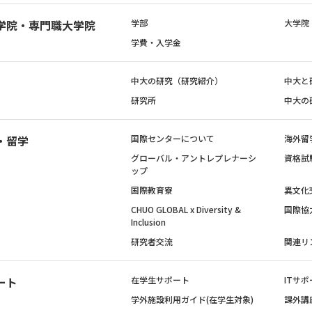
学院・専門職大学院
学部
大学院
学費・入学金
中大の研究（研究紹介）
中大と
研究所
中大の
・留学
国際センターについて
海外留
グローバル・アントレプレナーシ
資格試
ップ
国際教育寮
異文化
CHUO GLOBAL x Diversity &
国際協
Inclusion
研究者交流
関連リ
ート
在学生サポート
ITサポ
学外施設利用ガイド(在学生対象)
課外講