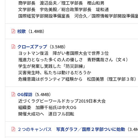
商学部長 渡辺岳夫／理工学部長 樫山和男
文学部長 宇佐美毅／総合政策学部長 堤和通
国際経営学部開設準備室長 河合久／国際情報学部開設準備
校歌
（1.4MB）
クローズアップ
（3.5MB）
ヨットマン復活 障がい者国際大会で世界３位
推進力となった多くの人の優しさ 青野鷹哉さん（文４）
学生が発案し実践した「防災訓練」
災害発生時、私たちは動けるだろうか
危機意識はボランティア経験から 松田美慧（理工学部３年
OG探訪
（5.4MB）
近づくラグビーワールドカップ2019日本大会
組織委 加藤千裕氏は中大OG
開催大成功へ 連日フル回転
２つのキャンパス
写真グラフ／国際２学部ついに始動
（3.4