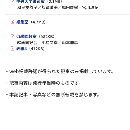
中央大学書道會
（2.1MB）
和泉友依子／都筑晴美／塚田康樹／宮川珠花
編集室
（4.7MB）
似顔絵教室
（582KB）
絵画同好会 小島文季／山本雅蓉
表紙4
（412KB）
・web掲載許諾が得られた記事のみ掲載しています。
・記事内容は発行年当時のものです。
・本誌記事・写真などの無断転載を禁じます。