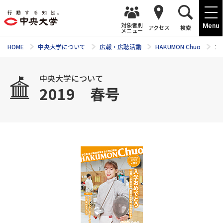
対象者別
Menu
アクセス
検索
メニュー
HOME
中央大学について
広報・広聴活動
HAKUMON Chuo
2
中央大学について
2019 春号