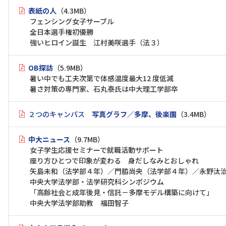
表紙の人
（4.3MB）
フェンシング女子サーブル
全日本選手権初優勝
強いヒロイン誕生 江村美咲選手（法３）
OB探訪
（5.9MB）
暑い中でも工夫次第で体感温度最大12 度低減
暑さ対策の専門家、石丸泰氏は中大理工学部卒
２つのキャンパス
写真グラフ／多摩、後楽園
（3.4MB）
中大ニュース
（9.7MB）
女子学生応援セミナーで就職活動サポート
座り方ひとつで印象が変わる 身だしなみとおしゃれ
矢島未和（法学部４年）／門脇尚央（法学部４年）／永野汰
中央大学法学部・法学研究科シンポジウム
「高齢社会と成年後見・信託－多摩モデル構築に向けて」
中央大学法学部助教 福田智子