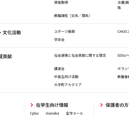
資格取得
法曹(
格
教職課程（文系／理系）
・文化活動
スポーツ振興
CHUO
学友会
域貢献
社会連携と社会貢献に関する理念
SDG
講演会
ボラン
中高生向け活動
教養番
大手町アカデミア
在学生向け情報
保護者の方
Cplus
manaba
全学メール