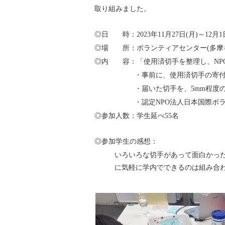
取り組みました。
◎日 時：2023年11月27日(月)～12月1日
◎場 所：ボランティアセンター(多摩キ
◎内 容：「使用済切手を整理し、NP
・事前に、使用済切手の寄
・届いた切手を、5mm程度
・認定NPO法人日本国際ボ
◎参加人数：学生延べ55名
◎参加学生の感想：
いろいろな切手があって面白かっ
に気軽に学内でできるのは組み合