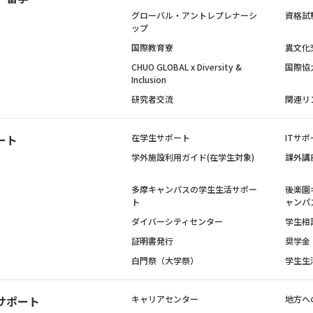
グローバル・アントレプレナーシ
資格試
ップ
国際教育寮
異文化
CHUO GLOBAL x Diversity &
国際協
Inclusion
研究者交流
関連リ
ート
在学生サポート
ITサポ
学外施設利用ガイド(在学生対象)
課外講
多摩キャンパスの学生生活サポー
後楽園
ト
ャンパ
ダイバーシティセンター
学生相
証明書発行
奨学金
白門祭（大学祭）
学生生
サポート
キャリアセンター
地方へ