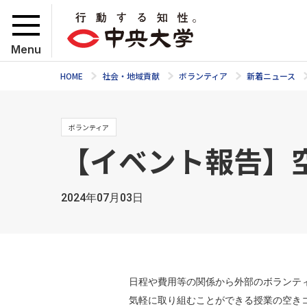
Menu
HOME
社会・地域貢献
ボランティア
新着ニュース
ボランティア
【イベント報告】
2024年07月03日
日程や費用等の関係から外部のボランテ
気軽に取り組むことができる授業の空き