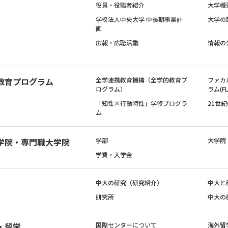
役員・役職者紹介
大学概
学校法人中央大学 中長期事業計
大学の
画
広報・広聴活動
情報の
教育プログラム
全学連携教育機構（全学的教育プ
ファカ
ログラム）
ラム(FL
「知性×行動特性」学修プログラ
21世
ム
学院・専門職大学院
学部
大学院
学費・入学金
中大の研究（研究紹介）
中大と
研究所
中大の
・留学
国際センターについて
海外留