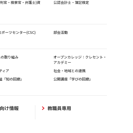
裁判官・検察官・弁護士)資
公認会計士・簿記検定
スポーツセンター(CSC)
部会活動
sへの取り組み
オープンカレッジ：クレセント・
アカデミー
ティア
社会・地域との連携
組「知の回廊」
公開講座「学びの回廊」
向け情報
教職員専用