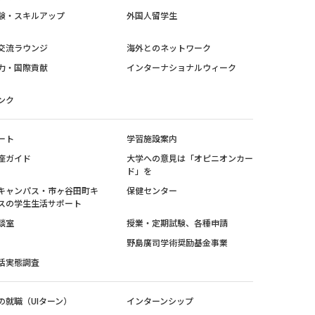
験・スキルアップ
外国人留学生
交流ラウンジ
海外とのネットワーク
力・国際貢献
インターナショナルウィーク
ンク
ート
学習施設案内
座ガイド
大学への意見は「オピニオンカー
ド」を
キャンパス・市ヶ谷田町キ
保健センター
スの学生生活サポート
談室
授業・定期試験、各種申請
野島廣司学術奨励基金事業
活実態調査
の就職（UIターン）
インターンシップ