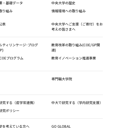
要・基礎データ
中央大学の歴史
取り組み
情報環境への取り組み
公表
中央大学へご支援（ご寄付）をお
考えの皆さまへ
ルティリンケージ･プログ
教育改革の取り組み(COE/GP関
P)
連)
紀COEプログラム
教育イノベーション推進事業
専門職大学院
研究する（産学官連携）
中大で研究する（学内研究支援）
研究ポリシー
学を考えている方へ
GO GLOBAL