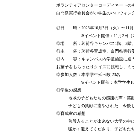
ボランティアセンターコーディネートの
白門祭実行委員会が小学生のハロウィン
◎日 時：2023年10月3日（火）〜11
※イベント開催：11月2日（木
◎場 所：茗荷谷キャンパス1階、2階、
◎主 催：茗荷谷育成室、白門祭実行
◎内 容：キャンパス内学童施設に通う
お菓子をもらったりクイズに挑戦し、ミ
◎参加人数：本学学生延べ数 23名
※イベント開催：本学学生1
◎学生の感想
地域の子どもたちの感謝の声・笑
子どもの笑顔に癒やされた 今後
◎育成室の感想
普段入ることが出来ない大学の中
暖かく迎えてくださり、子どもた