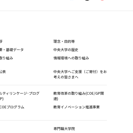
拶
理念・目的等
要・基礎データ
中央大学の歴史
取り組み
情報環境への取り組み
公表
中央大学へご支援（ご寄付）をお
考えの皆さまへ
ルティリンケージ･プログ
教育改革の取り組み(COE/GP関
P)
連)
紀COEプログラム
教育イノベーション推進事業
専門職大学院