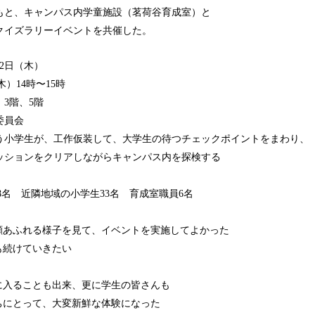
もと、キャンパス内学童施設（茗荷谷育成室）と
クイズラリーイベントを共催した。
月2日（木）
）14時〜15時
3階、5階
委員会
小学生が、工作仮装して、大学生の待つチェックポイントをまわり、
ッションをクリアしながらキャンパス内を探検する
8名 近隣地域の小学生33名 育成室職員6名
顔あふれる様子を見て、イベントを実施してよかった
も続けていきたい
に入ることも出来、更に学生の皆さんも
ちにとって、大変新鮮な体験になった