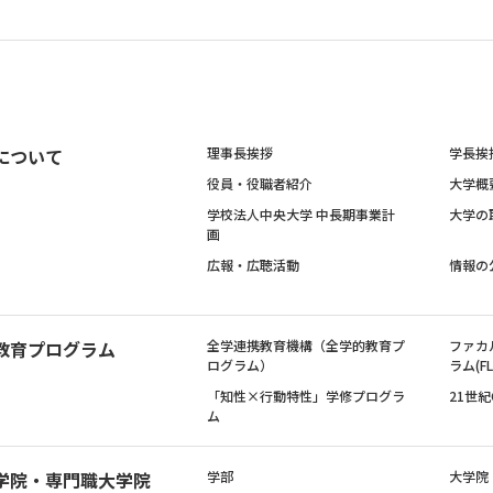
について
理事長挨拶
学長挨
役員・役職者紹介
大学概
学校法人中央大学 中長期事業計
大学の
画
広報・広聴活動
情報の
教育プログラム
全学連携教育機構（全学的教育プ
ファカ
ログラム）
ラム(FL
「知性×行動特性」学修プログラ
21世
ム
学院・専門職大学院
学部
大学院