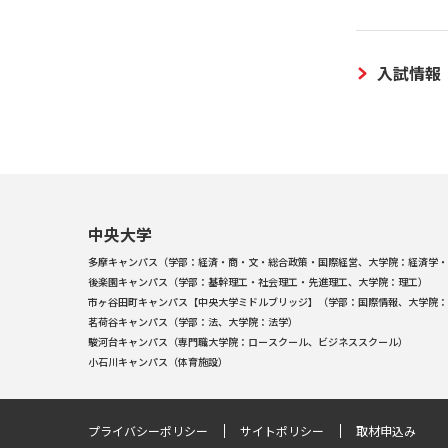
入試情報
中央大学
多摩キャンパス（学部：経済・商・文・総合政策・国際経営、大学院：経済学・
後楽園キャンパス（学部：基幹理工・社会理工・先進理工、大学院：理工）
市ヶ谷田町キャンパス【中央大学ミドルブリッジ】（学部：国際情報、大学院：
茗荷谷キャンパス（学部：法、大学院：法学）
駿河台キャンパス（専門職大学院：ロースクール、ビジネススクール）
小石川キャンパス（体育施設）
プライバシーポリシー
サイトポリシー
取材申込み