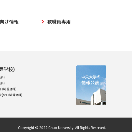
向け情報
教職員専用
等学校)
科)
科)
日制 普通科)
(全日制 普通科)
Copyright © 2022 Chuo University. All Rights Reserved.