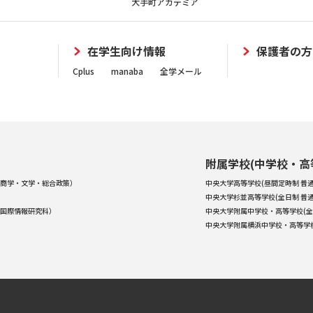
大手町アカデミア
在学生向け情報
保護者の方
Cplus
manaba
全学メール
附属学校(中学校・高
商学・文学・総合政策）
中央大学高等学校(昼間定時制 普通
中央大学杉並高等学校(全日制 普通
国際情報研究科）
中央大学附属中学校・高等学校(全
中央大学附属横浜中学校・高等学校