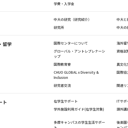
学費・入学金
中大の研究（研究紹介）
中大と
研究所
中大の
・留学
国際センターについて
海外留
グローバル・アントレプレナーシ
資格試
ップ
国際教育寮
異文化
CHUO GLOBAL x Diversity &
国際協
Inclusion
研究者交流
関連リ
ート
在学生サポート
ITサポ
学外施設利用ガイド(在学生対象)
課外講
多摩キャンパスの学生生活サポー
後楽園
ト
ャンパ