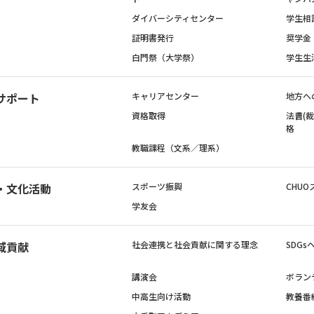
ダイバーシティセンター
学生相
証明書発行
奨学金
白門祭（大学祭）
学生生
サポート
キャリアセンター
地方へ
資格取得
法曹(
格
教職課程（文系／理系）
・文化活動
スポーツ振興
CHUO
学友会
域貢献
社会連携と社会貢献に関する理念
SDG
講演会
ボラン
中高生向け活動
教養番