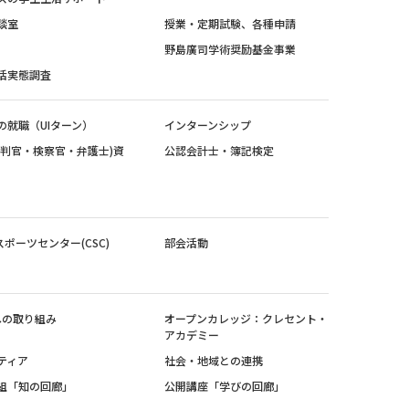
談室
授業・定期試験、各種申請
野島廣司学術奨励基金事業
活実態調査
の就職（UIターン）
インターンシップ
裁判官・検察官・弁護士)資
公認会計士・簿記検定
スポーツセンター(CSC)
部会活動
sへの取り組み
オープンカレッジ：クレセント・
アカデミー
ティア
社会・地域との連携
組「知の回廊」
公開講座「学びの回廊」