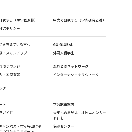
研究する（産学官連携）
中大で研究する（学内研究支援）
研究ポリシー
学を考えている方へ
GO GLOBAL
験・スキルアップ
外国人留学生
交流ラウンジ
海外とのネットワーク
力・国際貢献
インターナショナルウィーク
ンク
ート
学習施設案内
座ガイド
大学への意見は「オピニオンカー
ド」を
キャンパス・市ヶ谷田町キ
保健センター
スの学生生活サポート