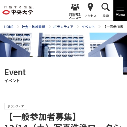
対象者別
Menu
アクセス
検索
メニュー
HOME
社会・地域貢献
ボランティア
イベント
【一般参加者募
Event
イベント
ボランティア
【一般参加者募集】