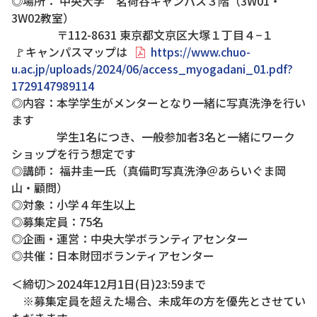
◎場所： 中央大学 茗荷谷キャンパス３階（3W01・
3W02教室）
〒112-8631 東京都文京区大塚１丁目４−１
🚩キャンパスマップは
https://www.chuo-
u.ac.jp/uploads/2024/06/access_myogadani_01.pdf?
1729147989114
◎内容：本学学生がメンターとなり一緒に写真洗浄を行い
ます
学生1名につき、一般参加者3名と一緒にワーク
ショップを行う想定です
◎講師： 福井圭一氏（真備町写真洗浄＠あらいぐま岡
山・顧問）
◎対象：小学４年生以上
◎募集定員：75名
◎企画・運営：中央大学ボランティアセンター
◎共催：日本財団ボランティアセンター
＜締切＞2024年12月1日(日)23:59まで
※募集定員を超えた場合、未成年の方を優先とさせてい