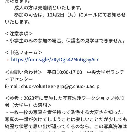
ただきます。
成人の方は先着順といたします。
参加の可否は、12月2日（月）にメールにてお知らせ
いたします。
＜注意事項＞
・小学生のみの参加の場合、保護者の見学はできません。
＜申込フォーム＞
https://forms.gle/z8yDgs42MuGg5yAr7
＜お問い合わせ＞ 平日10:00-17:00 中央大学ボランテ
ィアセンター
E-mail: chuo-volunteer-grp@g.chuo-u.ac.jp
＜参考：2023年に実施した写真洗浄ワークショップ参加
者（大学生）の感想＞
・一枚一枚の写真を責任持って洗浄する大変さを知った。
写真の一部が欠けてしまうことは寂しいことだが少しでも
綺麗な状態で思い出が返ってくるのなら、この写真洗浄は