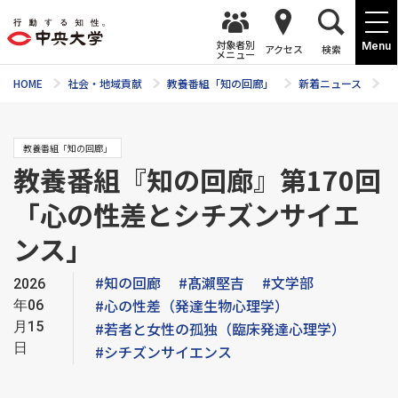
対象者別
Menu
アクセス
検索
メニュー
HOME
社会・地域貢献
教養番組「知の回廊」
新着ニュース
教
教養番組「知の回廊」
教養番組『知の回廊』第170回
「心の性差とシチズンサイエ
ンス」
#知の回廊
#髙瀨堅吉
#文学部
2026
#心の性差（発達生物心理学）
年06
月15
#若者と女性の孤独（臨床発達心理学）
日
#シチズンサイエンス