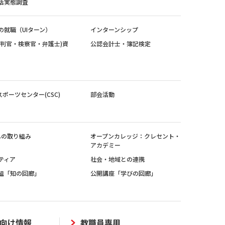
活実態調査
の就職（UIターン）
インターンシップ
裁判官・検察官・弁護士)資
公認会計士・簿記検定
スポーツセンター(CSC)
部会活動
sへの取り組み
オープンカレッジ：クレセント・
アカデミー
ティア
社会・地域との連携
組「知の回廊」
公開講座「学びの回廊」
向け情報
教職員専用