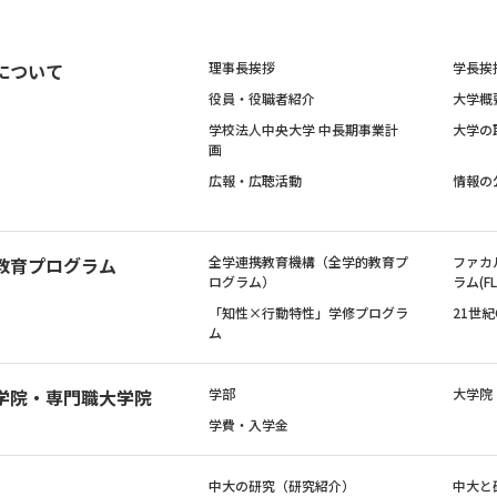
について
理事長挨拶
学長挨
役員・役職者紹介
大学概
学校法人中央大学 中長期事業計
大学の
画
広報・広聴活動
情報の
教育プログラム
全学連携教育機構（全学的教育プ
ファカ
ログラム）
ラム(FL
「知性×行動特性」学修プログラ
21世
ム
学院・専門職大学院
学部
大学院
学費・入学金
中大の研究（研究紹介）
中大と