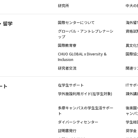
研究所
中大の
・留学
国際センターについて
海外留
グローバル・アントレプレナーシ
資格試
ップ
国際教育寮
異文化
CHUO GLOBAL x Diversity &
国際協
Inclusion
研究者交流
関連リ
ート
在学生サポート
ITサポ
学外施設利用ガイド(在学生対象)
課外講
多摩キャンパスの学生生活サポー
後楽園
ト
ャンパ
ダイバーシティセンター
学生相
証明書発行
奨学金