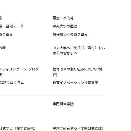
拶
理念・目的等
要・基礎データ
中央大学の歴史
取り組み
情報環境への取り組み
公表
中央大学へご支援（ご寄付）をお
考えの皆さまへ
ルティリンケージ･プログ
教育改革の取り組み(COE/GP関
P)
連)
紀COEプログラム
教育イノベーション推進事業
専門職大学院
研究する（産学官連携）
中大で研究する（学内研究支援）