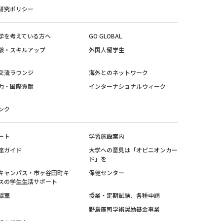
研究ポリシー
学を考えている方へ
GO GLOBAL
験・スキルアップ
外国人留学生
交流ラウンジ
海外とのネットワーク
力・国際貢献
インターナショナルウィーク
ンク
ート
学習施設案内
座ガイド
大学への意見は「オピニオンカー
ド」を
キャンパス・市ヶ谷田町キ
保健センター
スの学生生活サポート
談室
授業・定期試験、各種申請
野島廣司学術奨励基金事業