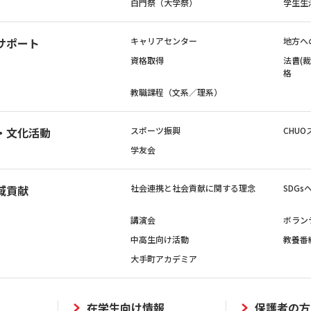
白門祭（大学祭）
学生生
サポート
キャリアセンター
地方へ
資格取得
法曹(
格
教職課程（文系／理系）
・文化活動
スポーツ振興
CHUO
学友会
域貢献
社会連携と社会貢献に関する理念
SDG
講演会
ボラン
中高生向け活動
教養番
大手町アカデミア
在学生向け情報
保護者の方