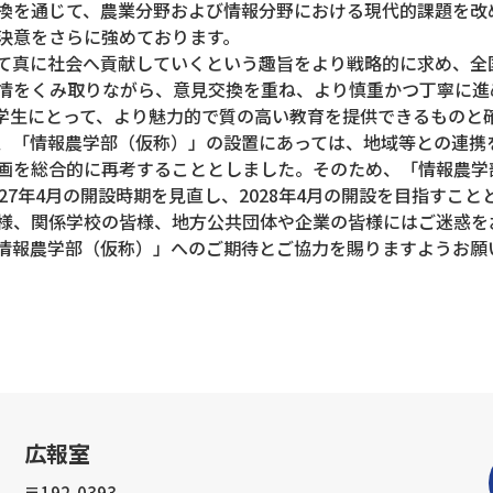
換を通じて、農業分野および情報分野における現代的課題を改
決意をさらに強めております。
て真に社会へ貢献していくという趣旨をより戦略的に求め、全
情をくみ取りながら、意⾒交換を重ね、より慎重かつ丁寧に進
学⽣にとって、より魅⼒的で質の⾼い教育を提供できるものと
「情報農学部（仮称）」の設置にあっては、地域等との連携
画を総合的に再考することとしました。そのため、「情報農学
27年4月の開設時期を⾒直し、2028年4月の開設を⽬指すこと
様、関係学校の皆様、地⽅公共団体や企業の皆様にはご迷惑を
情報農学部（仮称）」へのご期待とご協⼒を賜りますようお願
広報室
〒192-0393