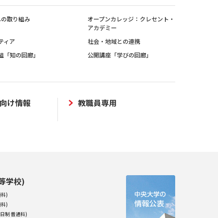
sへの取り組み
オープンカレッジ：クレセント・
アカデミー
ティア
社会・地域との連携
組「知の回廊」
公開講座「学びの回廊」
向け情報
教職員専用
等学校)
科)
科)
日制 普通科)