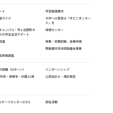
ート
学習施設案内
座ガイド
大学への意見は「オピニオンカー
ド」を
キャンパス・市ヶ谷田町キ
保健センター
スの学生生活サポート
談室
授業・定期試験、各種申請
野島廣司学術奨励基金事業
活実態調査
の就職（UIターン）
インターンシップ
裁判官・検察官・弁護士)資
公認会計士・簿記検定
スポーツセンター(CSC)
部会活動