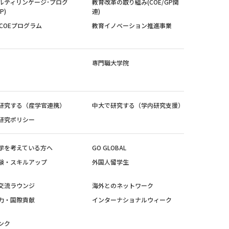
ルティリンケージ･プログ
教育改革の取り組み(COE/GP関
P)
連)
紀COEプログラム
教育イノベーション推進事業
専門職大学院
研究する（産学官連携）
中大で研究する（学内研究支援）
研究ポリシー
学を考えている方へ
GO GLOBAL
験・スキルアップ
外国人留学生
交流ラウンジ
海外とのネットワーク
力・国際貢献
インターナショナルウィーク
ンク