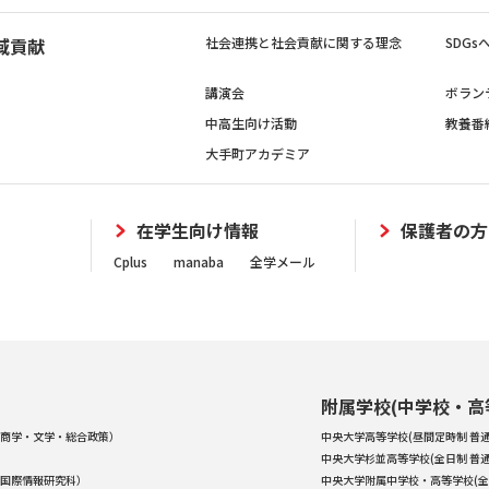
域貢献
社会連携と社会貢献に関する理念
SDG
講演会
ボラン
中高生向け活動
教養番
大手町アカデミア
在学生向け情報
保護者の方
Cplus
manaba
全学メール
附属学校(中学校・高
商学・文学・総合政策）
中央大学高等学校(昼間定時制 普通
中央大学杉並高等学校(全日制 普通
国際情報研究科）
中央大学附属中学校・高等学校(全