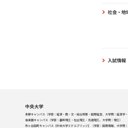
社会・地
入試情報
中央大学
多摩キャンパス（学部：経済・商・文・総合政策・国際経営、大学院：経済学・
後楽園キャンパス（学部：基幹理工・社会理工・先進理工、大学院：理工）
市ヶ谷田町キャンパス【中央大学ミドルブリッジ】（学部：国際情報、大学院：