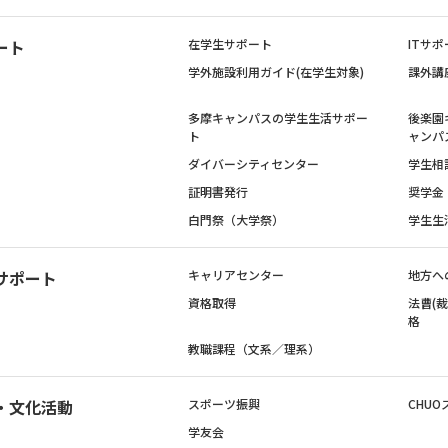
ート
在学生サポート
ITサポ
学外施設利用ガイド(在学生対象)
課外講
多摩キャンパスの学生生活サポー
後楽園
ト
ャンパ
ダイバーシティセンター
学生相
証明書発行
奨学金
白門祭（大学祭）
学生生
サポート
キャリアセンター
地方へ
資格取得
法曹(
格
教職課程（文系／理系）
・文化活動
スポーツ振興
CHUO
学友会