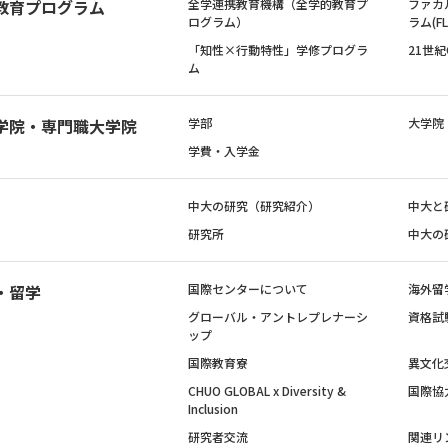
教育プログラム
全学連携教育機構（全学的教育プ
ファカ
ログラム）
ラム(FL
「知性×行動特性」学修プログラ
21世
ム
学院・専門職大学院
学部
大学院
学費・入学金
中大の研究（研究紹介）
中大と
研究所
中大の
・留学
国際センターについて
海外留
グローバル・アントレプレナーシ
資格試
ップ
国際教育寮
異文化
CHUO GLOBAL x Diversity &
国際協
Inclusion
研究者交流
関連リ