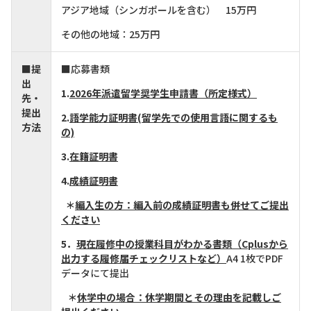
アジア地域（シンガポールを含む） 15万円
その他の地域：25万円
■提
■応募書類
出
1.
2026年派遣留学奨学生申請書（所定様式）
先・
提出
2.
語学能力証明書(留学先での使用言語に関するも
方法
の)
3.
在籍証明書
4.
成績証明書
＊
編入生の方：編入前の成績証明書も併せてご提出
ください
5．
現在履修中の授業科目がわかる書類（Cplusから
出力する履修届チェックリストなど）
A4 1枚でPDF
データにて提出
＊
休学中の場合：休学期間とその理由を記載しご