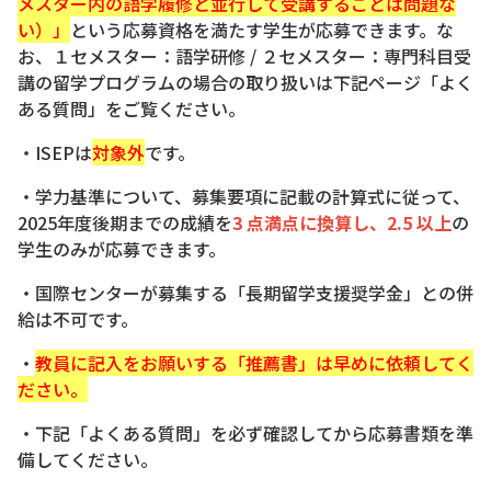
メスター内の語学履修と並行して受講することは問題な
い）」
という応募資格を満たす学生が応募できます。な
お、
１セメスター：語学研修 / ２セメスター：専門科目受
講の留学プログラムの場合の取り扱いは下記ページ「よく
ある質問」をご覧ください。
・ISEPは
対象外
です。
・学力基準について、募集要項に記載の計算式に従って、
2025年度後期までの成績を
3 点満点に換算し、2.5 以上
の
学生のみが応募できます。
・
国際センターが募集する「長期留学支援奨学金」との併
給は不可です。
・
教員に記入をお願いする「推薦書」は早めに依頼してく
ださい。
・下記
「よくある質問」を必ず確認してから応募書類を準
備してください。