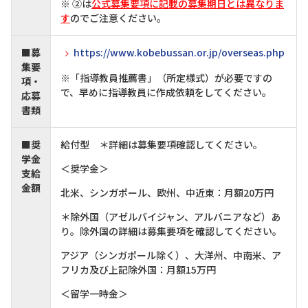
※ ②は
公式募集要項に記載の募集期日とは異なりま
す
のでご注意ください。
■募
https://www.kobebussan.or.jp/overseas.php
集要
※「指導教員推薦書」（所定様式）が必要ですの
項・
で、早めに指導教員に作成依頼をしてください。
応募
書類
■
奨
給付型 ＊詳細は募集要項確認してください。
学金
＜奨学金＞
支給
金額
北米、シンガポール、欧州、中近東：月額20万円
＊除外国（アゼルバイジャン、アルバニアなど）あ
り。除外国の詳細は募集要項を確認してください。
アジア（シンガポール除く）、大洋州、中南米、ア
フリカ及び上記除外国：月額15万円
＜留学一時金＞