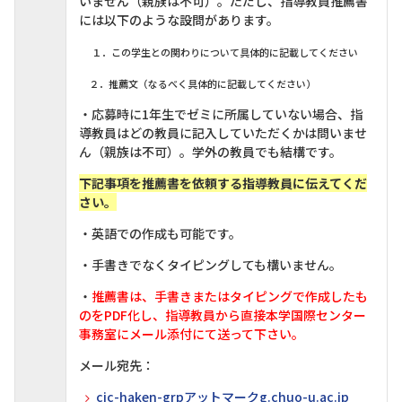
いません（親族は不可）。ただし、指導教員推薦書
には以下のような設問があります。
１．この学生との関わりについて具体的に記載してください
２．推薦文（なるべく具体的に記載してください）
・応募時に1年生でゼミに所属していない場合、指
導教員はどの教員に記入していただくかは問いませ
ん（親族は不可）。学外の教員でも結構です。
下記事項を推薦書を依頼する指導教員に伝えてくだ
さい。
・英語での作成も可能です。
・手書きでなくタイピングしても構いません。
・
推薦書は、手書きまたはタイピングで作成したも
のをPDF化し、指導教員から直接本学国際センター
事務室にメール添付にて送って下さい。
メール宛先：
cic-haken-grpアットマークg.chuo-u.ac.jp