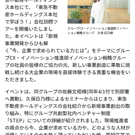
ス本社にて、「東急不動
産ホールディングス本社
で学ぼう！」会社訪問ツ
アーを開催いたしまし
グループCX・イノベーション推進部イノベー
ション戦略グループ 久保 日乃様
た。本イベントは「新規
事業開発からひも解
く”今、企業で求められている力とは”」をテーマにグルー
プCX・イノベーション推進部イノベーション戦略グルー
プの社員の皆様のご協力の元、新しい事業創造に果敢に挑
戦し続ける大企業の現場を直接体験できる貴重な機会をい
ただきました。
イベントは、同グループの佐藤文昭様(同年4/1付で別部署
へ異動)、久保日乃様によるセミナーからはじまり、東急
不動産ホールディングスの会社紹介から新規事業創出の取
り組み、特にグループ共創型社内ベンチャー制度
「STEP」についての詳細が紹介されました。現場推進者
の視点から今、企業が求めている力や、どのような人材が
活躍しているのかを熱く語っていただいた他、質疑応答で