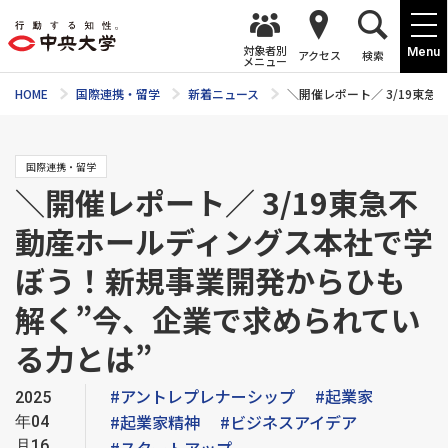
対象者別
Menu
アクセス
検索
メニュー
HOME
国際連携・留学
新着ニュース
＼開催レポート／ 3/19東
国際連携・留学
＼開催レポート／ 3/19東急不
動産ホールディングス本社で学
ぼう！新規事業開発からひも
解く”今、企業で求められてい
る力とは”
#アントレプレナーシップ
#起業家
2025
#起業家精神
#ビジネスアイデア
年04
月16