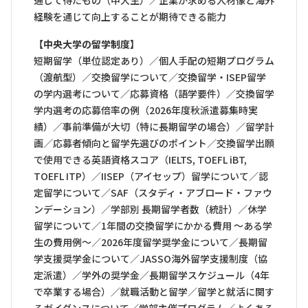
通して得たもの（中大生）／企業が求める人材像と海外
経験を通じて向上することが期待できる能力
【中央大学の留学制度】
短期留学（単位認定あり）／個人手配の短期プログラム
（渡航型）／交換留学について／交換留学・ISEP留学
の学内選考について／応募資格（語学要件）／交換留学
学内選考の応募倍率の例（2026年度秋派遣募集時実
績）／事前準備が大切（特に長期留学の場合）／留学計
画／応募者傾向と留学先選びのポイント／交換留学出願
で使用できる英語資格スコア（IELTS, TOEFL iBT,
TOEFL ITP）／IISEP（アイセップ）留学について／認
定留学について／SAF（スタディ・アブロード・ファウ
ンデーション）／学部別 長期留学者数（統計）／休学
留学について／1年間の交換留学にかかる費用 ～ある学
生の費用例～／2026年度留学奨学金について／長期留
学支援奨学金について／JASSO海外留学支援制度（協
定派遣）／学外の奨学金／長期留学スケジュール（4年
で卒業する場合）／就職活動と留学／留学と就活に関す