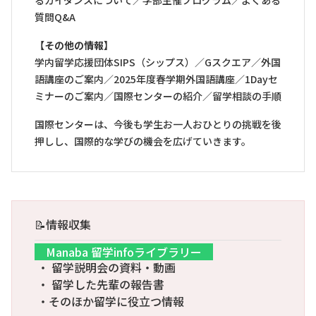
るガイダンスについて／学部主催プログラム／よくある
質問Q&A
【その他の情報】
学内留学応援団体SIPS（シップス）／Gスクエア／外国
語講座のご案内／2025年度春学期外国語講座／1Dayセ
ミナーのご案内／国際センターの紹介／留学相談の手順
国際センターは、今後も学生お一人おひとりの挑戦を後
押しし、国際的な学びの機会を広げていきます。
📝情報収集
Manaba 留学infoライブラリー
・ 留学説明会の資料・動画
・ 留学した先輩の報告書
・そのほか留学に役立つ情報