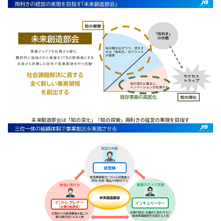
未来創造部会は「知の深化」「知の探索」両利きの経営の実現を目指す