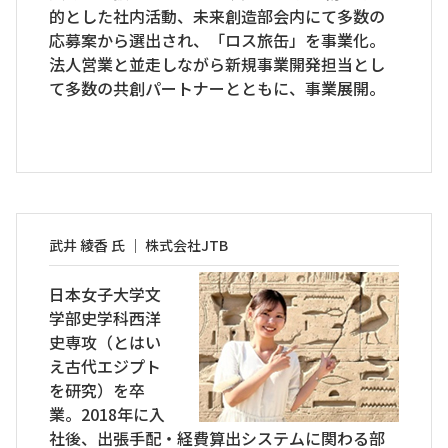
的とした社内活動、未来創造部会内にて多数の
応募案から選出され、「ロス旅缶」を事業化。
法人営業と並走しながら新規事業開発担当とし
て多数の共創パートナーとともに、事業展開。
武井 綾香 氏 ｜ 株式会社JTB
日本女子大学文
学部史学科西洋
史専攻（とはい
え古代エジプト
を研究）を卒
業。2018年に入
社後、出張手配・経費算出システムに関わる部