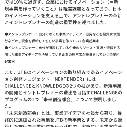
では10％に過ぎず、企業におけるイノベーション（＝新
規事業を作っていくこと）は経営課題となっており、日本
のイノベーションを支える上で、アントレプレナーの革新
とイントレプレナーの創造の重要性を述べました。
●アントレプレナー：
自分で考えた事業アイディア・研究などを投資家や銀
行などから資金を供給してもらい事業を作っていく創業起業家
●イントレプレナー：
自分が所属している企業のリソース・資源・特徴を活
用した事業アイディアを所属している企業の経営者が投資をしていく企業内
起業家
また、JTBのイノベーションの取り組みであるイノベーシ
ョン創発プロジェクト「NEXTENDER」には
CHALLENGEとKNOWLEDGEの2つの柱があり、新規事業
の開発とイントレプレナーの輩出を目指すCHALLENGEの
プログラムの1つ「未来創造部会」について説明しまし
た。
「未来創造部会」とは、事業アイデアを社員から募り、最
終的に選抜された事業をJTBの新事業とする、未来から逆
算した施行で事業創造を行う活動で、実際には事業案応募