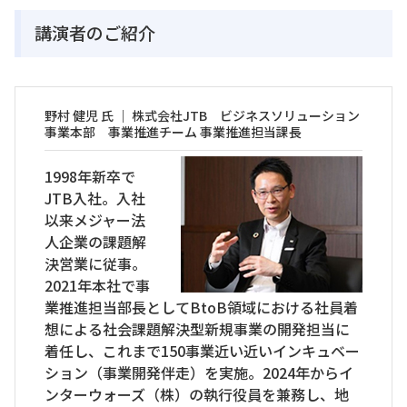
講演者のご紹介
野村 健児 氏 ｜ 株式会社JTB ビジネスソリューション
事業本部 事業推進チーム 事業推進担当課長
1998年新卒で
JTB入社。入社
以来メジャー法
人企業の課題解
決営業に従事。
2021年本社で事
業推進担当部長としてBtoB領域における社員着
想による社会課題解決型新規事業の開発担当に
着任し、これまで150事業近い近いインキュベー
ション（事業開発伴走）を実施。2024年からイ
ンターウォーズ（株）の執行役員を兼務し、地