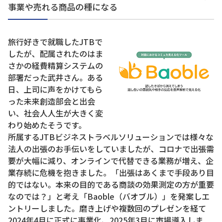
事業や売れる商品の種になる
旅行好きで就職したJTBで
したが、配属されたのはま
さかの経費精算システムの
部署だった武井さん。ある
日、上司に声をかけてもら
った未来創造部会と出会
い、社会人人生が大きく変
わり始めたそうです。
所属するJTBビジネストラベルソリューションでは様々な
法人の出張のお手伝いをしていましたが、コロナで出張需
要が大幅に減り、オンラインで代替できる業務が増え、企
業存続に危機を抱きました。「出張はあくまで手段あり目
的ではない。本来の目的である商談の効果測定の方が重要
なのでは？」と考え「Baoble（バオブル）」を発案しエ
ントリーしました。磨き上げや複数回のプレゼンを経て
2024年4月に正式に事業化、2025年3月に市場導入しま