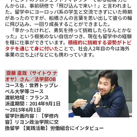
んからは、事前研修で「飛び込んで来い！」と言われまし
た。留学中にヨーロッパ系の学生と交流できずにいた時期
があったのですが、船橋さんの言葉を思い出して彼らの輪
に飛び込み、一回り成長することができました。
「辛かったけれど、勇気を持って挑戦したらなんとかな
った」という根拠のない自信がつき、現在も留学中の経験
を糧に仕事ができています。
積極的に挑戦する姿勢がトビ
タテを通じて身に付いた
ことで、社会人2年目の今は海外
事業の立ち上げなどにも携わっています。
齋藤 直哉（サイトウ ナ
オヤ）さん／法学部OB
コース名：世界トップレ
ベル大学等コース
渡航地域：フランス
派遣期間：2014年9月1日
～2015年6月1日
留学計画内容：【学修内
容】リヨン政治学院に交
換留学 【実践活動】労働組合にインタビュー