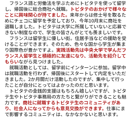
フランス語と労働法を学ぶためにトビタテを使って留学
し、帰国後に総合商社へ就職。
トビタテのおかげで様々な
ことに興味関心が持てました。
来年からは修士号を取るた
めにチェコに留学を予定しており、今年10月末に商社を
退職しました。トビタテは大学に所属していないと応募で
きない制度なので、学生の皆さんがとても羨ましいです。
フランスは留学生に優しい街。住居手当などの援助を受
けることができます。そのため、色々な国から学生が集ま
り国際色が豊かですよ。
実践活動先は中央大学で学んだフ
ランス人留学生と積極的に友達になり、活動先を紹介して
もらい
ながら見つけました。
就職活動としては、留学前にインターンに参加。留学中
は就職活動を行わず、帰国後にスタートして内定をいただ
きました。2か月間だけ活動したのですが、集中して行っ
たことが自分にとってはよかったのだと思います。
トビタテの金銭的支援はもちろん嬉しいですが、トビタ
テ生やトビタテ事務局の方たちと繋がりができることも魅
力です。
商社に就職するトビタテ生のコミュニティがあ
り、社会人になってからも意見交換ができます。
仕事にま
で影響するコミュニティは、なかなかないと思います。