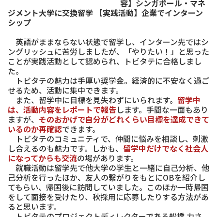
容】シンガポール・マネ
ジメント大学に交換留学 【実践活動】企業でインターン
シップ
英語がままならない状態で留学し、インターン先ではシ
ングリッシュに苦労しましたが、「やりたい！」と思った
ことが実践活動として認められ、トビタテに合格しまし
た。
トビタテの魅力は手厚い奨学金。経済的に不安なく過ご
せるため、活動に集中できます。
また、留学中に目標を見失わずにいられます。
留学中
は、活動内容をレポートで報告
します。手間な一面もあり
ますが、
そのおかげで自分がどれくらい目標を達成できて
いるのか再確認
できます。
トビタテのコミュニティで、仲間に悩みを相談し、刺激
し合えるのも魅力です。しかも、
留学中だけでなく社会人
になってからも交流
の場があります。
就職活動は留学先で他大学の学生と一緒に自己分析、他
己分析を行ったほか、友人の繋がりをもとにOBを紹介し
てもらい、帰国後に訪問していました。このほか一時帰国
をして面接を受けたり、秋採用に応募したりする方法があ
ると思います。
トビタテのプロジェクトディレクターである船橋 力さ