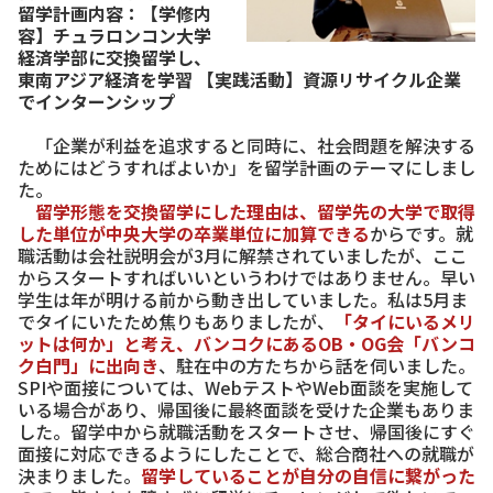
留学計画内容：【学修内
容】チュラロンコン大学
経済学部に交換留学し、
東南アジア経済を学習 【実践活動】資源リサイクル企業
でインターンシップ
「企業が利益を追求すると同時に、社会問題を解決する
ためにはどうすればよいか」を留学計画のテーマにしまし
た。
留学形態を交換留学にした理由は、留学先の大学で取得
した単位が中央大学の卒業単位に加算できる
からです。就
職活動は会社説明会が3月に解禁されていましたが、ここ
からスタートすればいいというわけではありません。早い
学生は年が明ける前から動き出していました。私は5月ま
でタイにいたため焦りもありましたが、
「タイにいるメリ
ットは何か」と考え、バンコクにあるOB・OG会「バンコ
ク白門」に出向き
、駐在中の方たちから話を伺いました。
SPIや面接については、WebテストやWeb面談を実施して
いる場合があり、帰国後に最終面談を受けた企業もありま
した。留学中から就職活動をスタートさせ、帰国後にすぐ
面接に対応できるようにしたことで、総合商社への就職が
決まりました。
留学していることが自分の自信に繋がった