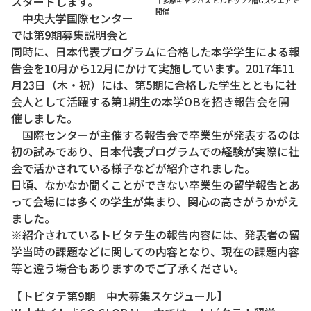
スタートします。
↑多摩キャンパス ヒルトップ2階Gスクエアで
開催
中央大学国際センター
では第9期募集説明会と
同時に、日本代表プログラムに合格した本学学生による報
告会を10月から12月にかけて実施しています。2017年11
月23日（木・祝）には、第5期に合格した学生とともに社
会人として活躍する第1期生の本学OBを招き報告会を開
催しました。
国際センターが主催する報告会で卒業生が発表するのは
初の試みであり、日本代表プログラムでの経験が実際に社
会で活かされている様子などが紹介されました。
日頃、なかなか聞くことができない卒業生の留学報告とあ
って会場には多くの学生が集まり、関心の高さがうかがえ
ました。
※紹介されているトビタテ生の報告内容には、発表者の留
学当時の課題などに関しての内容となり、現在の課題内容
等と違う場合もありますのでご了承ください。
【トビタテ第9期 中大募集スケジュール】