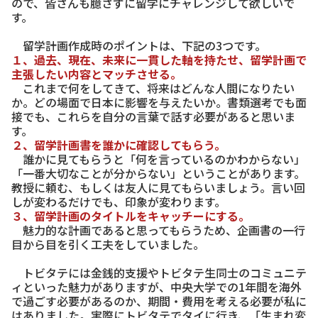
ので、皆さんも臆さずに留学にチャレンジして欲しいで
す。
留学計画作成時のポイントは、下記の3つです。
１、過去、現在、未来に一貫した軸を持たせ、留学計画で
主張したい内容とマッチさせる。
これまで何をしてきて、将来はどんな人間になりたい
か。どの場面で日本に影響を与えたいか。書類選考でも面
接でも、これらを自分の言葉で話す必要があると思いま
す。
２、留学計画書を誰かに確認してもらう。
誰かに見てもらうと「何を言っているのかわからない」
「一番大切なことが分からない」ということがあります。
教授に頼む、もしくは友人に見てもらいましょう。言い回
しが変わるだけでも、印象が変わります。
３、留学計画のタイトルをキャッチーにする。
魅力的な計画であると思ってもらうため、企画書の一行
目から目を引く工夫をしていました。
トビタテには金銭的支援やトビタテ生同士のコミュニテ
ィといった魅力がありますが、中央大学での1年間を海外
で過ごす必要があるのか、期間・費用を考える必要が私に
はありました。実際にトビタテでタイに行き、「生まれ変