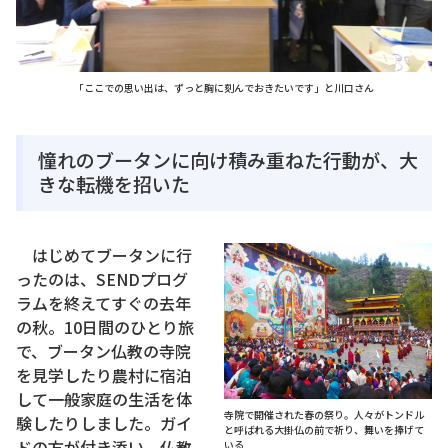
「ここでの思い出は、ずっと胸に刻んでおきたいです」と川口さん
憧れのブータンに向け積み重ねた行動が、大
きな転機を招いた
はじめてブータンに行
ったのは、SENDプログ
ラムを終えてすぐの去年
の秋。10日間のひとり旅
で、ブータン仏教の寺院
を見学したり農村に宿泊
して一般家庭の生活を体
寺院で開催された春の祭り。人々がトンドル
験したりしました。ガイ
と呼ばれる大掛仏の前で祈り、舞いを捧げて
ドの方が付き添い、仏教
いる