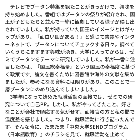
テレビでブータン特集を観たことがきっかけで、興味を
持ち始めました。番組ではブータンの祭りが紹介され、国
王が子どもたちと並んで一緒に観劇している様子が映し出
されていました。私が持っていた国王のイメージとはギャ
ップがあり、「面白い国がある！」と感じて書籍やインタ
ーネットで、ブータンについてチェックする日々。調べて
いくうちにますます興味が湧き、大学に入ってからは、ゼ
ミでブータンをテーマに研究していました。私が一番に注
目したのは、『国民総幸福量』という国民の幸福度に基づ
く政策です。論文を書くために図書館や海外の文献を集め
ましたが、参考になる資料には限りがあり、このことで一
層ブータンにのめり込んでしまいました。
3学年になって始めた就職活動の面接では、ゼミでの研
究について自己PR。しかし、私がやってきたこと、好き
なことが会社で順応する気がせず、面接官の方と私の間で
温度差を感じました。つまり、就職活動に行き詰ったんで
す。そんな時に、たまたま『中央大学SENDプログラム
（日本語教育）』のチラシを見て、就職活動を止めて