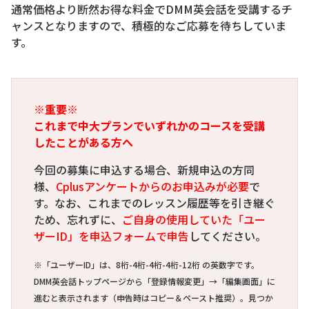
通常価格より断然お得な料金でDMM英会話を受講するチ
ャンスとなりますので、積極的なご応募を待ちしていま
す。
※重要※
これまで中大プランでいずれかのコースを受講
したことがある方へ
今回の募集に申込する場合、新規申込の方同
様、
Cplusアンケートからのお申込みが必要
で
す。なお、これまでのレッスン履歴等を引き継ぐ
ため、忘れずに、
ご自身の使用していた「ユー
ザーID」を申込フォームで申告
してください。
※「ユーザーID」は、8桁-4桁-4桁-4桁-12桁 の英数字です。
DMM英会話トップページから「登録情報変更」→「編集画面」に
進むと表示されます（申告時はコピー＆ペースト推奨）。見つか