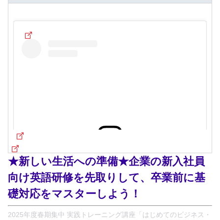
★新しい生活への準備★企業の新入社員
この投稿をInstagramで見る
向け英語研修を先取りして、卒業前に基
礎対応をマスターしよう！
2025年度春期集中 実践トレーニング講座「はじめてのビジネス・