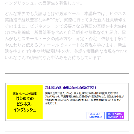
イングリッシュ」の受講生を募集します。
どんな業界でも英語はもはや必須ツール。本講座では、ビジネス
英語指導経験豊富な㈱ECCが、実際に行ってきた新入社員研修を
そのままに、ビジネスシーンで必要となる英語の基礎を中大生向
けに特別編成！所属部署を含めた自己紹介や簡単な会社紹介、悩
Chuo Univ. Int
みがちなスモールトークの始め方や、肯定・否定・依頼を丁寧に
やんわりと伝えるフォーマルでスマートな表現を学びます。新生
活を控えた4年生や就職活動中の方、英語で実践的な表現を学びた
いみなさんの積極的なお申込みをお待ちしています。