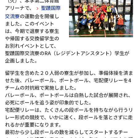
（火）、本学第二体育館
アリーナで、
聖蹟国際
交流寮
の運動会を開催し
ました。このイベント
は、今期で退寮する寮生
や帰国する交換留学生の
お別れイベントとして、
聖蹟国際交流寮のRA（レジデントアシスタント）学生が
企画しました。
留学生を含めた２０人弱の寮生が参加し、準備体操を済ま
せた後、バレーボール、ポートボール、宅配便リレーを4
チームの対抗戦で実施しました。
バレーボール、ポートボールは白熱した試合が展開され、
必死にボールを追う姿が印象的でした。
宅配便リレーは、たくさんの段ボールを持ちながら行うリ
レー形式の競技で、いかに速く、段ボールを落とさずに走
れるかが重要になります。
最初から少し段ボールの数を減らしてスタートするチー