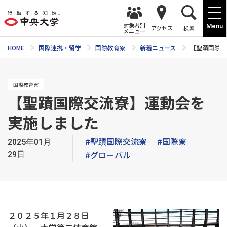
対象者別
Menu
アクセス
検索
メニュー
HOME
国際連携・留学
国際教育寮
新着ニュース
【聖蹟国際交
国際教育寮
【聖蹟国際交流寮】運動会を
実施しました
#聖蹟国際交流寮
#国際寮
2025年01月
#グローバル
29日
２０２５年１月２８日