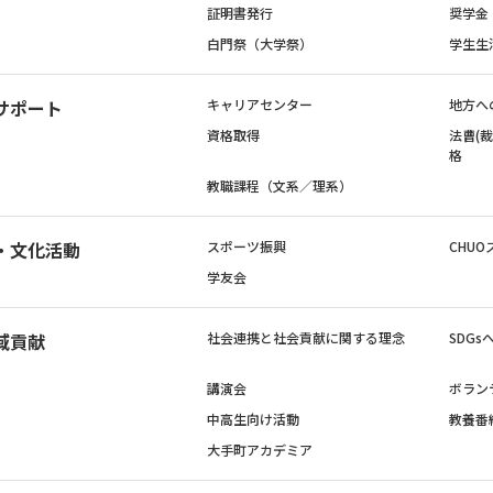
証明書発行
奨学金
白門祭（大学祭）
学生生
サポート
キャリアセンター
地方へ
資格取得
法曹(
格
教職課程（文系／理系）
・文化活動
スポーツ振興
CHUO
学友会
域貢献
社会連携と社会貢献に関する理念
SDG
講演会
ボラン
中高生向け活動
教養番
大手町アカデミア