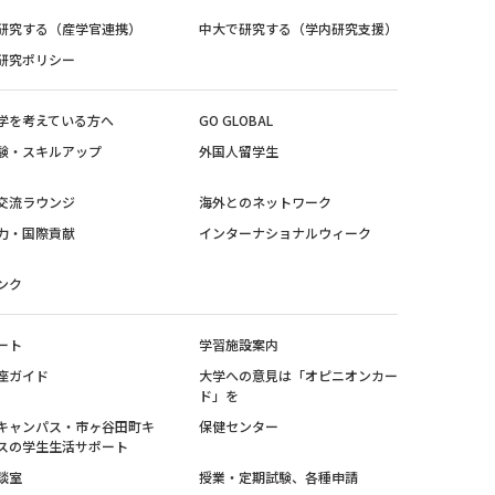
研究する（産学官連携）
中大で研究する（学内研究支援）
研究ポリシー
学を考えている方へ
GO GLOBAL
験・スキルアップ
外国人留学生
交流ラウンジ
海外とのネットワーク
力・国際貢献
インターナショナルウィーク
ンク
ート
学習施設案内
座ガイド
大学への意見は「オピニオンカー
ド」を
キャンパス・市ヶ谷田町キ
保健センター
スの学生生活サポート
談室
授業・定期試験、各種申請