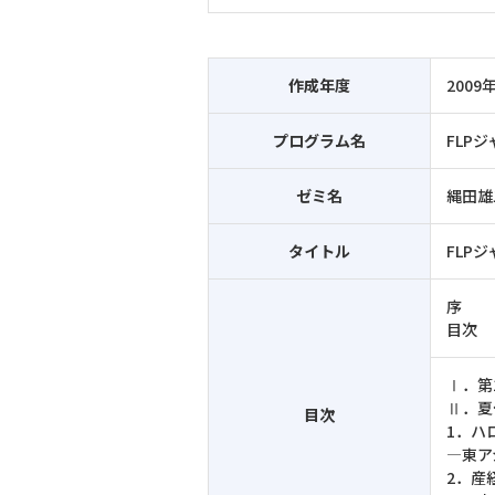
作成年度
2009
プログラム名
FLP
ゼミ名
縄田雄
タイトル
FLP
序
目次
Ⅰ．第
Ⅱ．夏
目次
1．ハ
―東ア
2．産