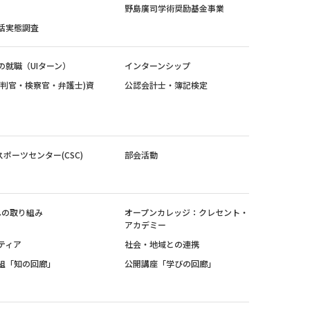
野島廣司学術奨励基金事業
活実態調査
の就職（UIターン）
インターンシップ
裁判官・検察官・弁護士)資
公認会計士・簿記検定
スポーツセンター(CSC)
部会活動
sへの取り組み
オープンカレッジ：クレセント・
アカデミー
ティア
社会・地域との連携
組「知の回廊」
公開講座「学びの回廊」