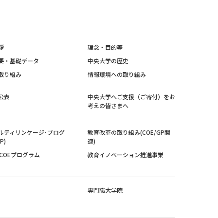
拶
理念・目的等
要・基礎データ
中央大学の歴史
取り組み
情報環境への取り組み
公表
中央大学へご支援（ご寄付）をお
考えの皆さまへ
ルティリンケージ･プログ
教育改革の取り組み(COE/GP関
P)
連)
紀COEプログラム
教育イノベーション推進事業
専門職大学院