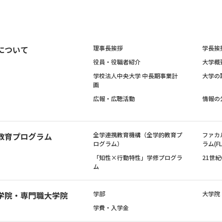
について
理事長挨拶
学長挨
役員・役職者紹介
大学概
学校法人中央大学 中長期事業計
大学の
画
広報・広聴活動
情報の
教育プログラム
全学連携教育機構（全学的教育プ
ファカ
ログラム）
ラム(FL
「知性×行動特性」学修プログラ
21世
ム
学院・専門職大学院
学部
大学院
学費・入学金