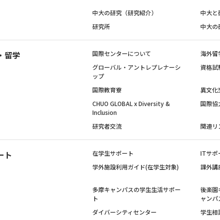
中大の研究（研究紹介）
中大と
研究所
中大の
・留学
国際センターについて
海外留
グローバル・アントレプレナーシ
資格試
ップ
国際教育寮
異文化
CHUO GLOBAL x Diversity &
国際協
Inclusion
研究者交流
関連リ
ート
在学生サポート
ITサポ
学外施設利用ガイド(在学生対象)
課外講
多摩キャンパスの学生生活サポー
後楽園
ト
ャンパ
ダイバーシティセンター
学生相