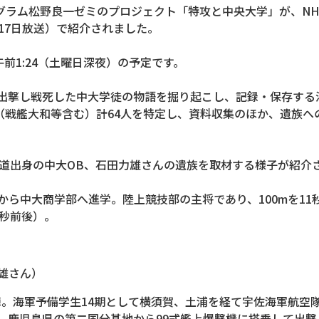
グラム松野良一ゼミのプロジェクト「特攻と中央大学」が、NHK
月17日放送）で紹介されました。
〜午前1:24（土曜日深夜）の予定です。
て出撃し戦死した中大学徒の物語を掘り起こし、記録・保存する
人（戦艦大和等含む）計64人を特定し、資料収集のほか、遺族
海道出身の中大OB、石田力雄さんの遺族を取材する様子が紹介
から中大商学部へ進学。陸上競技部の主将であり、100mを11
1秒前後）。
雄さん）
陣。海軍予備学生14期として横須賀、土浦を経て宇佐海軍航空隊等
、鹿児島県の第二国分基地から99式艦上爆撃機に搭乗して出