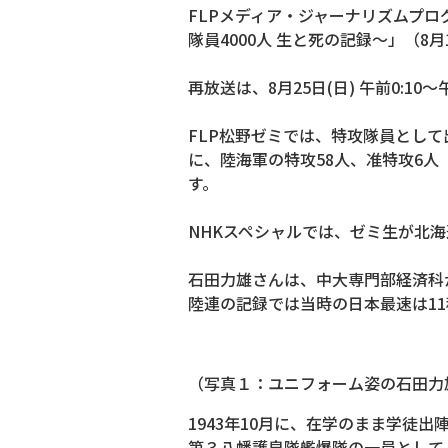
FLPメディア・ジャーナリズムプロ
隊員4000人 生と死の記録〜」（8
再放送は、8月25日(日) 午前0:10
FLP松野ゼミでは、特攻隊員とし
に、陸海軍の特攻58人、准特攻6
す。
NHKスペシャルでは、ゼミ生が北
石田力雄さんは、中大専門部経済科
陸連の記録では当時の日本最速は1
（写真１：ユニフォーム姿の石田力
1943年10月に、在学のまま学徒出
第３八幡護皇隊艦爆隊の一員として