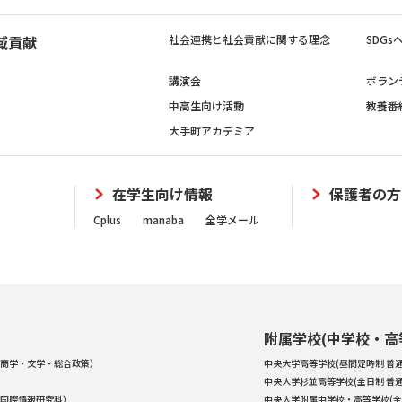
域貢献
社会連携と社会貢献に関する理念
SDG
講演会
ボラン
中高生向け活動
教養番
大手町アカデミア
在学生向け情報
保護者の方
Cplus
manaba
全学メール
附属学校(中学校・高
商学・文学・総合政策）
中央大学高等学校(昼間定時制 普通
中央大学杉並高等学校(全日制 普通
国際情報研究科）
中央大学附属中学校・高等学校(全