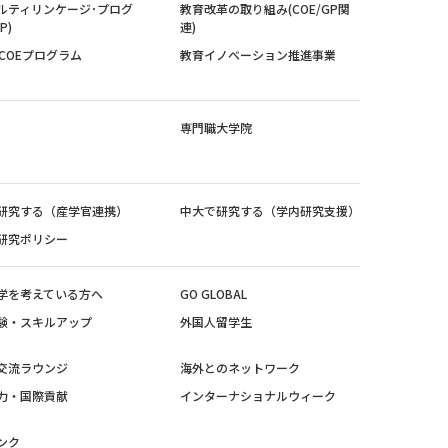
ルティリンケージ･プログ
教育改革の取り組み(COE/GP関
P)
連)
紀COEプログラム
教育イノベーション推進事業
専門職大学院
研究する（産学官連携）
中大で研究する（学内研究支援）
研究ポリシー
学を考えている方へ
GO GLOBAL
験・スキルアップ
外国人留学生
交流ラウンジ
海外とのネットワーク
力・国際貢献
インターナショナルウィーク
ンク