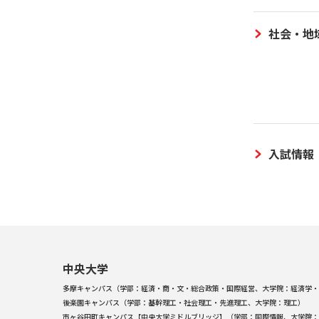
社会・地
入試情報
中央大学
多摩キャンパス（学部：経済・商・文・総合政策・国際経営、大学院：経済学・
後楽園キャンパス（学部：基幹理工・社会理工・先進理工、大学院：理工）
市ヶ谷田町キャンパス【中央大学ミドルブリッジ】（学部：国際情報、大学院：