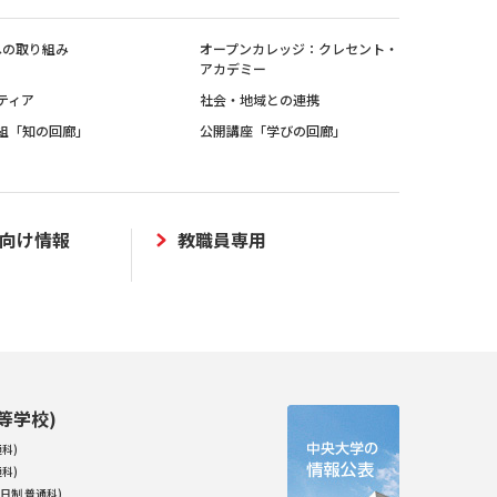
sへの取り組み
オープンカレッジ：クレセント・
アカデミー
ティア
社会・地域との連携
組「知の回廊」
公開講座「学びの回廊」
向け情報
教職員専用
等学校)
科)
科)
日制 普通科)