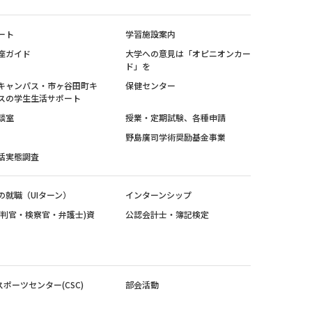
ート
学習施設案内
座ガイド
大学への意見は「オピニオンカー
ド」を
キャンパス・市ヶ谷田町キ
保健センター
スの学生生活サポート
談室
授業・定期試験、各種申請
野島廣司学術奨励基金事業
活実態調査
の就職（UIターン）
インターンシップ
裁判官・検察官・弁護士)資
公認会計士・簿記検定
スポーツセンター(CSC)
部会活動