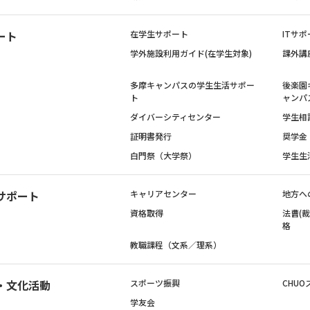
ート
在学生サポート
ITサポ
学外施設利用ガイド(在学生対象)
課外講
多摩キャンパスの学生生活サポー
後楽園
ト
ャンパ
ダイバーシティセンター
学生相
証明書発行
奨学金
白門祭（大学祭）
学生生
サポート
キャリアセンター
地方へ
資格取得
法曹(
格
教職課程（文系／理系）
・文化活動
スポーツ振興
CHUO
学友会