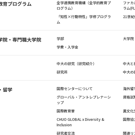
教育プログラム
全学連携教育機構（全学的教育プ
ファカ
ログラム）
ラム(FL
「知性×行動特性」学修プログラ
21世
ム
学院・専門職大学院
学部
大学院
学費・入学金
中大の研究（研究紹介）
中大と
研究所
中大の
・留学
国際センターについて
海外留
グローバル・アントレプレナーシ
資格試
ップ
国際教育寮
異文化
CHUO GLOBAL x Diversity &
国際協
Inclusion
研究者交流
関連リ