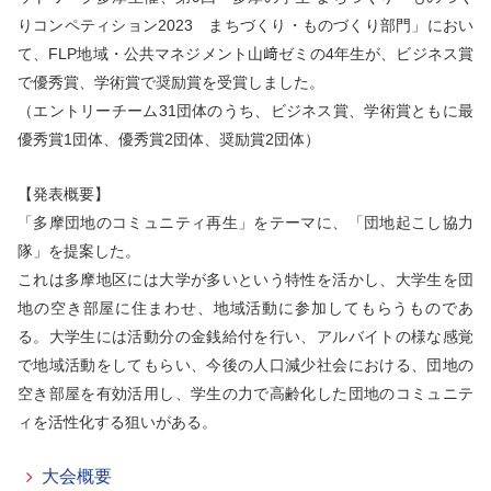
りコンペティション2023 まちづくり・ものづくり部門」におい
て、FLP地域・公共マネジメント山﨑ゼミの4年生が、ビジネス賞
で優秀賞、学術賞で奨励賞を受賞しました。
（エントリーチーム31団体のうち、ビジネス賞、学術賞ともに
最
優秀賞1団体、優秀賞2団体、奨励賞2団体）
【発表概要】
「多摩団地のコミュニティ再生」をテーマに、「団地起こし協力
隊」を提案した。
これは多摩地区には大学が多いという特性を活かし、大学生を団
地の空き部屋に住まわせ、地域活動に参加してもらうものであ
る。大学生には活動分の金銭給付を行い、アルバイトの様な感覚
で地域活動をしてもらい、今後の人口減少社会における、団地の
空き部屋を有効活用し、学生の力で高齢化した団地のコミュニテ
ィを活性化する狙いがある。
大会概要