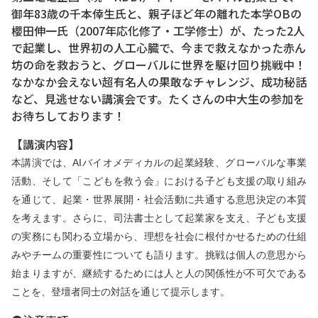
御年83歳の千本倖⽣氏と、親子ほど年の離れた本学OBの
櫻田伸一氏（2007年応化修了・工学修士）が、たった2人
で起業し、世界初の人工心臓で、今まで救えなかった赤ん
坊の命を救おうと、グローバルに世界を駆け回り挑戦中！
なかなか会えない超有名人の果敢なチャレンジ、成功秘話
など、見逃せない講演会です。たくさんの中大生の参加を
お待ちしております！
【講演内容】
本講演では、AIバイオメディカルの起業経験、グローバルな事業
活動、そして「こどもを救う会」における子ども支援の取り組み
を通じて、起業・世界展開・社会活動に共通する意思決定の本質
を考えます。さらに、司法書士として起業家を支え、子ども支援
の実務にも関わる立場から、理想を社会に根付かせるための仕組
みやチームの重要性についても語ります。挑戦は個人の意思から
始まりますが、継続するためには人と人の関係性が不可欠である
ことを、登壇者同士の対話を通じて提示します。