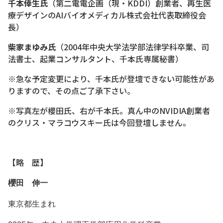
千本倖⽣氏
（第⼆電電企画（現・KDDI）創業者、再生医
療デザインのAIバイオメディカル株式会社代表取締役会
長）
柴家まゆみ氏
（2004年中央大学法学部法律学科卒業、司
法書士、起業コンサルタント、千本氏専属秘書）
※急な予定変更により、千本氏が登壇できない可能性があ
りますので、その点ご了承下さい。
※写真左が櫻田氏、右が千本氏。真ん中のNVIDIA創業者
のクリス・マラコウスキー氏は今回登壇しません。
【略 歴】
櫻田 伸一
東京都生まれ