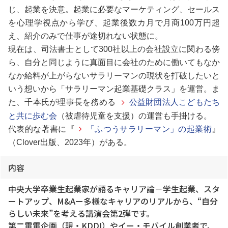
じ、起業を決意。起業に必要なマーケティング、セールス
を心理学視点から学び、起業後数カ月で月商100万円超
え、紹介のみで仕事が途切れない状態に。
現在は、司法書士として300社以上の会社設立に関わる傍
ら、
自分と同じように真面目に会社のために働いてもなか
なか給料が上がらないサラリーマンの現状を打破したいと
いう想いから「サラリーマン起業基礎クラス」を運営。ま
た、千本氏が理事長を務める
公益財団法人こどもたち
と共に歩む会
（被虐待児童を支援）の運営も手掛ける
。
代表的な著書に『
「ふつうサラリーマン」の起業術
』
（Clover出版、2023年）がある。
内容
中央大学卒業生起業家が語るキャリア論－学生起業、スタ
ートアップ、M&Aー多様なキャリアのリアルから、“自分
らしい未来”を考える講演会第2弾です。
第二電電企画（現・KDDI）やイー・モバイル創業者で、