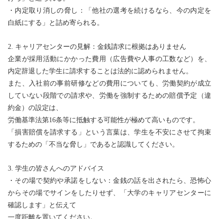
・内定取り消しの脅し：「他社の選考を続けるなら、今の内定を
白紙にする」と詰め寄られる。
2. キャリアセンターの見解：金銭請求に根拠はありません
企業が採用活動にかかった費用（広告費や人事の工数など）を、
内定辞退した学生に請求することは法的に認められません。
また、入社前の事前研修などの費用についても、労働契約が成立
していない段階での請求や、労働を強制するための賠償予定（違
約金）の設定は、
労働基準法第16条等に抵触する可能性が極めて高いものです。
「損害賠償を請求する」という言葉は、学生を不安にさせて拘束
するための「不当な脅し」であると認識してください。
3. 学生の皆さんへのアドバイス
・その場で契約や承諾をしない：金銭の話を出されたら、恐怖心
からその場でサインをしたりせず、「大学のキャリアセンターに
確認します」と伝えて
一度距離を置いてください。