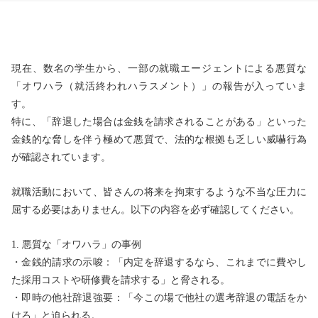
現在、数名の学生から、一部の就職エージェントによる悪質な
「オワハラ（就活終われハラスメント）」の報告が入っていま
す。
特に、「辞退した場合は金銭を請求されることがある」といった
金銭的な脅しを伴う極めて悪質で、法的な根拠も乏しい威嚇行為
が確認されています。
就職活動において、皆さんの将来を拘束するような不当な圧力に
屈する必要はありません。以下の内容を必ず確認してください。
1. 悪質な「オワハラ」の事例
・金銭的請求の示唆：「内定を辞退するなら、これまでに費やし
た採用コストや研修費を請求する」と脅される。
・即時の他社辞退強要：「今この場で他社の選考辞退の電話をか
けろ」と迫られる。