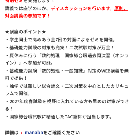
特別ゼミ
を実施します！
講義では座学のほか、
ディスカッションを行います。
原則、
対面講義の参加です！
★講座のポイント★
・学生同士で高めあう全
7
回の対面によるゼミを開催。
・基礎能力試験の対策も充実！二次試験対策が万全！
・夏休みに行う「数的処理 国家総合職過去問演習（オンラ
イン）」へ参加が可能。
・基礎能力試験「数的処理・一般知識」対策の
WEB
講義を無
料で提供！
・独学では難しい総合論文・二次対策を中心としたカリキュ
ラムで開催。
・
2027年
度春試験を視野に入れている方も早めの対策ができ
る！
・国家総合職試験に精通したTAC講師が担当します。
詳細は
manaba
をご確認ください