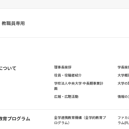
教職員専用
について
理事長挨拶
学長挨
役員・役職者紹介
大学概
学校法人中央大学 中長期事業計
大学の
画
広報・広聴活動
情報の
教育プログラム
全学連携教育機構（全学的教育プ
ファカ
ログラム）
ラム(FL