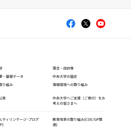
拶
理念・目的等
要・基礎データ
中央大学の歴史
取り組み
情報環境への取り組み
公表
中央大学へご支援（ご寄付）をお
考えの皆さまへ
ルティリンケージ･プログ
教育改革の取り組み(COE/GP関
P)
連)