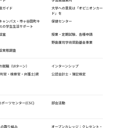
座ガイド
大学への意見は「オピニオンカー
ド」を
キャンパス・市ヶ谷田町キ
保健センター
スの学生生活サポート
談室
授業・定期試験、各種申請
野島廣司学術奨励基金事業
活実態調査
の就職（UIターン）
インターンシップ
裁判官・検察官・弁護士)資
公認会計士・簿記検定
スポーツセンター(CSC)
部会活動
sへの取り組み
オープンカレッジ：クレセント・