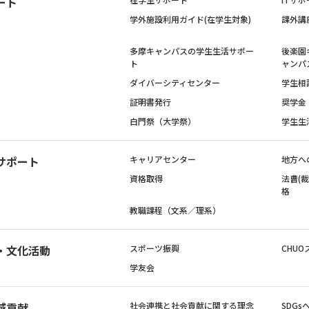
ート
学外施設利用ガイド(在学生対象)
課外講
多摩キャンパスの学生生活サポー
後楽園
ト
ャンパ
ダイバーシティセンター
学生相
証明書発行
奨学金
白門祭（大学祭）
学生生
サポート
キャリアセンター
地方へ
資格取得
法曹(
格
教職課程（文系／理系）
・文化活動
スポーツ振興
CHUO
学友会
域貢献
社会連携と社会貢献に関する理念
SDG