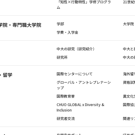
「知性×行動特性」学修プログラ
21世
ム
学院・専門職大学院
学部
大学院
学費・入学金
中大の研究（研究紹介）
中大と
研究所
中大の
・留学
国際センターについて
海外留
グローバル・アントレプレナーシ
資格試
ップ
国際教育寮
異文化
CHUO GLOBAL x Diversity &
国際協
Inclusion
研究者交流
関連リ
在学生サポート
ITサポ