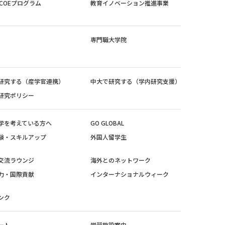
紀COEプログラム
教育イノベーション推進事業
専門職大学院
研究する（産学官連携）
中大で研究する（学内研究支援）
研究ポリシー
学を考えている方へ
GO GLOBAL
験・スキルアップ
外国人留学生
交流ラウンジ
海外とのネットワーク
力・国際貢献
インターナショナルウィーク
ンク
ート
学習施設案内