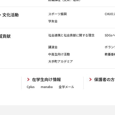
・文化活動
スポーツ振興
CHUO
学友会
域貢献
社会連携と社会貢献に関する理念
SDG
講演会
ボラン
中高生向け活動
教養番
大手町アカデミア
在学生向け情報
保護者の方
Cplus
manaba
全学メール