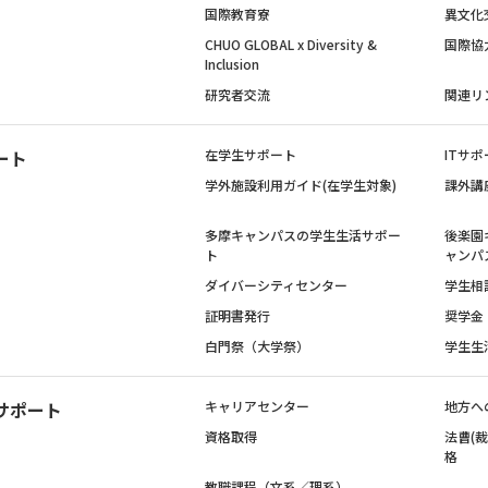
国際教育寮
異文化
CHUO GLOBAL x Diversity &
国際協
Inclusion
研究者交流
関連リ
ート
在学生サポート
ITサポ
学外施設利用ガイド(在学生対象)
課外講
多摩キャンパスの学生生活サポー
後楽園
ト
ャンパ
ダイバーシティセンター
学生相
証明書発行
奨学金
白門祭（大学祭）
学生生
サポート
キャリアセンター
地方へ
資格取得
法曹(
格
教職課程（文系／理系）