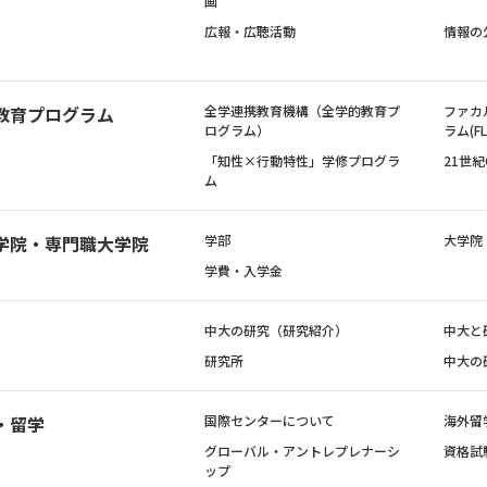
画
広報・広聴活動
情報の
教育プログラム
全学連携教育機構（全学的教育プ
ファカ
ログラム）
ラム(FL
「知性×行動特性」学修プログラ
21世
ム
学院・専門職大学院
学部
大学院
学費・入学金
中大の研究（研究紹介）
中大と
研究所
中大の
・留学
国際センターについて
海外留
グローバル・アントレプレナーシ
資格試
ップ