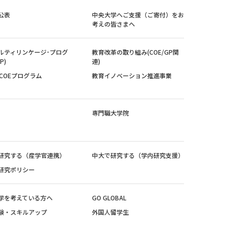
公表
中央大学へご支援（ご寄付）をお
考えの皆さまへ
ルティリンケージ･プログ
教育改革の取り組み(COE/GP関
P)
連)
紀COEプログラム
教育イノベーション推進事業
専門職大学院
研究する（産学官連携）
中大で研究する（学内研究支援）
研究ポリシー
学を考えている方へ
GO GLOBAL
験・スキルアップ
外国人留学生