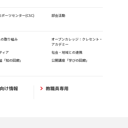
スポーツセンター(CSC)
部会活動
sへの取り組み
オープンカレッジ：クレセント・
アカデミー
ティア
社会・地域との連携
組「知の回廊」
公開講座「学びの回廊」
向け情報
教職員専用