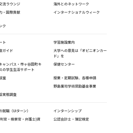
交流ラウンジ
海外とのネットワーク
力・国際貢献
インターナショナルウィーク
ンク
ート
学習施設案内
座ガイド
大学への意見は「オピニオンカー
ド」を
キャンパス・市ヶ谷田町キ
保健センター
スの学生生活サポート
談室
授業・定期試験、各種申請
野島廣司学術奨励基金事業
活実態調査
の就職（UIターン）
インターンシップ
裁判官・検察官・弁護士)資
公認会計士・簿記検定