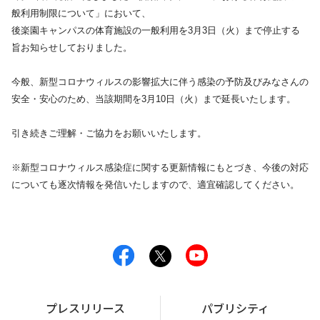
般利用制限について」において、
後楽園キャンパスの
体育
施設
の一般利用を3月3日（火）まで停止
する
旨お知らせしておりました。
今般、新型コロナウィルスの影響拡大に伴う感染の予防及びみなさ
んの
安全・安心のため、当該期間を3月10日（火）まで延長いた
します。
引き続きご理解・ご協力をお願いいたします。
※新型コロナウィルス感染症に関する更新情報にもとづき、今後の
対応
についても逐次情報を発信いたしますので、適宜確認してくだ
さい。
プレスリリース
パブリシティ