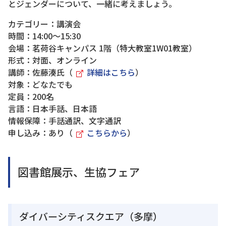
とジェンダーについて、一緒に考えましょう。
カテゴリー：講演会
時間：14:00～15:30
会場：茗荷谷キャンパス 1階（特大教室1W01教室）
形式：対面、オンライン
講師：佐藤湊氏（
詳細はこちら
）
対象：どなたでも
定員：200名
言語：日本手話、日本語
情報保障：手話通訳、文字通訳
申し込み：あり（
こちらから
）
図書館展示、生協フェア
ダイバーシティスクエア（多摩）