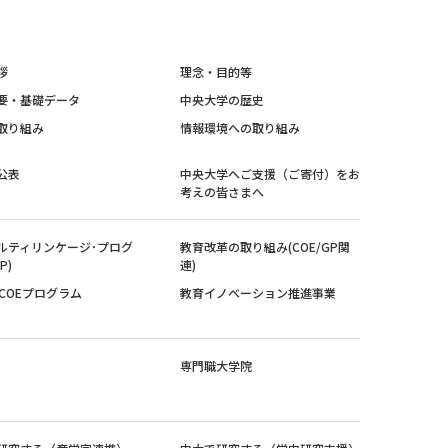
拶
理念・目的等
要・基礎データ
中央大学の歴史
取り組み
情報環境への取り組み
公表
中央大学へご支援（ご寄付）をお
考えの皆さまへ
ルティリンケージ･プログ
教育改革の取り組み(COE/GP関
P)
連)
紀COEプログラム
教育イノベーション推進事業
専門職大学院