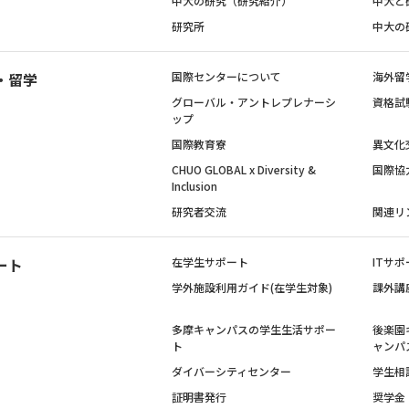
中大の研究（研究紹介）
中大と
研究所
中大の
・留学
国際センターについて
海外留
グローバル・アントレプレナーシ
資格試
ップ
国際教育寮
異文化
CHUO GLOBAL x Diversity &
国際協
Inclusion
研究者交流
関連リ
ート
在学生サポート
ITサポ
学外施設利用ガイド(在学生対象)
課外講
多摩キャンパスの学生生活サポー
後楽園
ト
ャンパ
ダイバーシティセンター
学生相
証明書発行
奨学金