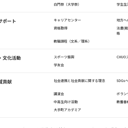
白門祭（大学祭）
学生生
サポート
キャリアセンター
地方へ
資格取得
法曹(
格
教職課程（文系／理系）
・文化活動
スポーツ振興
CHUO
学友会
域貢献
社会連携と社会貢献に関する理念
SDG
講演会
ボラン
中高生向け活動
教養番
大手町アカデミア