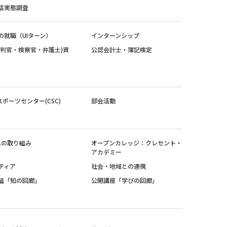
活実態調査
の就職（UIターン）
インターンシップ
裁判官・検察官・弁護士)資
公認会計士・簿記検定
スポーツセンター(CSC)
部会活動
sへの取り組み
オープンカレッジ：クレセント・
アカデミー
ティア
社会・地域との連携
組「知の回廊」
公開講座「学びの回廊」