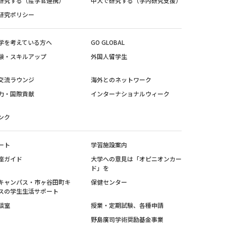
研究する（産学官連携）
中大で研究する（学内研究支援）
研究ポリシー
学を考えている方へ
GO GLOBAL
験・スキルアップ
外国人留学生
交流ラウンジ
海外とのネットワーク
力・国際貢献
インターナショナルウィーク
ンク
ート
学習施設案内
座ガイド
大学への意見は「オピニオンカー
ド」を
キャンパス・市ヶ谷田町キ
保健センター
スの学生生活サポート
談室
授業・定期試験、各種申請
野島廣司学術奨励基金事業