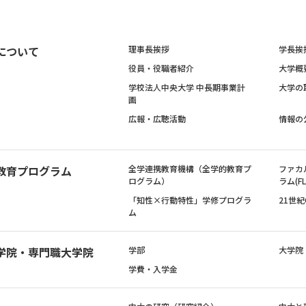
について
理事長挨拶
学長挨
役員・役職者紹介
大学概
学校法人中央大学 中長期事業計
大学の
画
広報・広聴活動
情報の
教育プログラム
全学連携教育機構（全学的教育プ
ファカ
ログラム）
ラム(FL
「知性×行動特性」学修プログラ
21世
ム
学院・専門職大学院
学部
大学院
学費・入学金