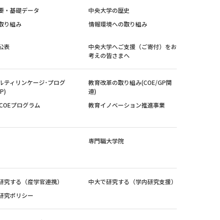
要・基礎データ
中央大学の歴史
取り組み
情報環境への取り組み
公表
中央大学へご支援（ご寄付）をお
考えの皆さまへ
ルティリンケージ･プログ
教育改革の取り組み(COE/GP関
P)
連)
紀COEプログラム
教育イノベーション推進事業
専門職大学院
研究する（産学官連携）
中大で研究する（学内研究支援）
研究ポリシー