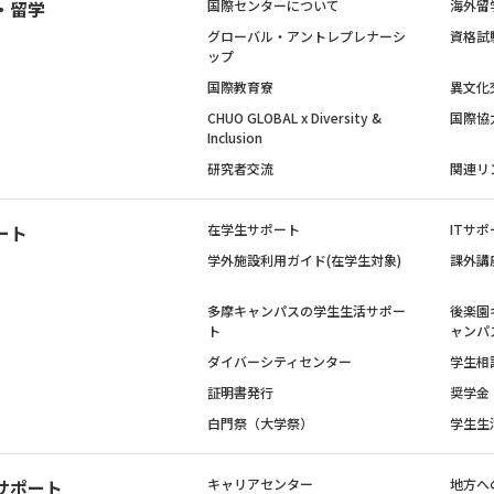
・留学
国際センターについて
海外留
グローバル・アントレプレナーシ
資格試
ップ
国際教育寮
異文化
CHUO GLOBAL x Diversity &
国際協
Inclusion
研究者交流
関連リ
ート
在学生サポート
ITサポ
学外施設利用ガイド(在学生対象)
課外講
多摩キャンパスの学生生活サポー
後楽園
ト
ャンパ
ダイバーシティセンター
学生相
証明書発行
奨学金
白門祭（大学祭）
学生生
サポート
キャリアセンター
地方へ