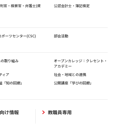
裁判官・検察官・弁護士)資
公認会計士・簿記検定
スポーツセンター(CSC)
部会活動
sへの取り組み
オープンカレッジ：クレセント・
アカデミー
ティア
社会・地域との連携
組「知の回廊」
公開講座「学びの回廊」
向け情報
教職員専用