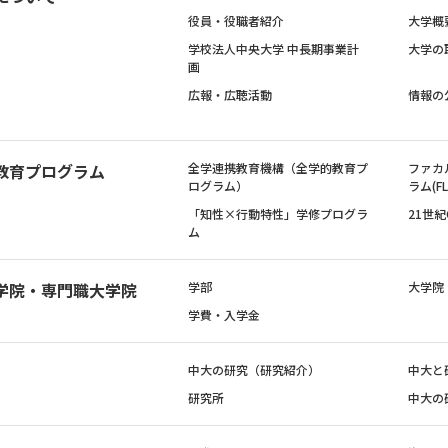
役員・役職者紹介
大学概
学校法人中央大学 中長期事業計
大学の
画
広報・広聴活動
情報の
教育プログラム
全学連携教育機構（全学的教育プ
ファカ
ログラム）
ラム(FL
「知性×行動特性」学修プログラ
21世
ム
学院・専門職大学院
学部
大学院
学費・入学金
中大の研究（研究紹介）
中大と
研究所
中大の