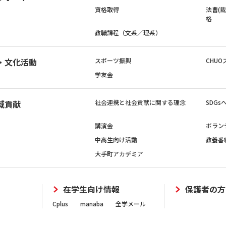
資格取得
法曹(
格
教職課程（文系／理系）
・文化活動
スポーツ振興
CHUO
学友会
域貢献
社会連携と社会貢献に関する理念
SDG
講演会
ボラン
中高生向け活動
教養番
大手町アカデミア
在学生向け情報
保護者の方
Cplus
manaba
全学メール