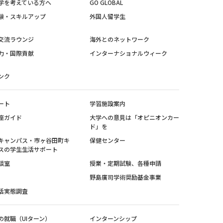
学を考えている方へ
GO GLOBAL
験・スキルアップ
外国人留学生
交流ラウンジ
海外とのネットワーク
力・国際貢献
インターナショナルウィーク
ンク
ート
学習施設案内
座ガイド
大学への意見は「オピニオンカー
ド」を
キャンパス・市ヶ谷田町キ
保健センター
スの学生生活サポート
談室
授業・定期試験、各種申請
野島廣司学術奨励基金事業
活実態調査
の就職（UIターン）
インターンシップ