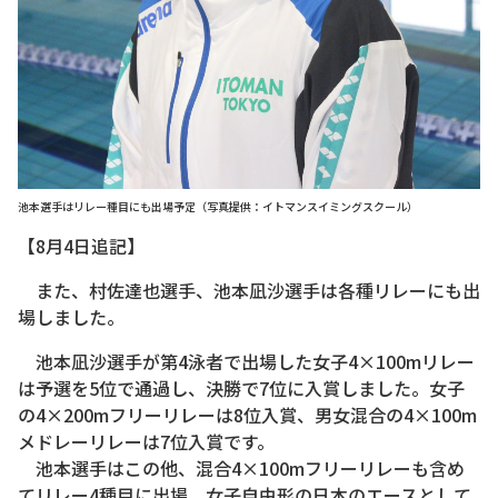
池本選手はリレー種目にも出場予定（写真提供：イトマンスイミングスクール）
【8月4日追記】
また、村佐達也選手、池本凪沙選手は各種リレーにも出
場しました。
池本凪沙選手が第4泳者で出場した女子4×100mリレー
は予選を5位で通過し、決勝で7位に入賞しました。女子
の4×200mフリーリレーは8位入賞、男女混合の4×100m
メドレーリレーは7位入賞です。
池本選手はこの他、混合4×100mフリーリレーも含め
てリレー4種目に出場。女子自由形の日本のエースとして