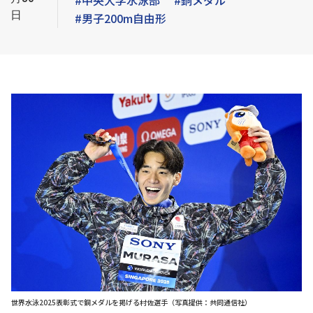
#中央大学水泳部
#銅メダル
日
#男子200m自由形
世界水泳2025表彰式で銅メダルを掲げる村佐選手（写真提供：共同通信社）