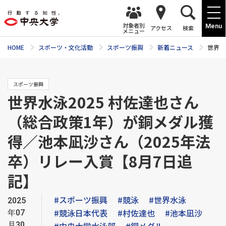
対象者別
Menu
アクセス
検索
メニュー
HOME
スポーツ・文化活動
スポーツ振興
新着ニュース
世界水
スポーツ振興
世界水泳2025 村佐達也さん
（総合政策1年）が銅メダル獲
得／池本凪沙さん（2025年法
卒）リレー入賞【8月7日追
記】
#スポーツ振興
#競泳
#世界水泳
2025
#競泳日本代表
#村佐達也
#池本凪沙
年07
月30