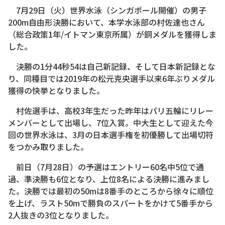
7月29日（火）世界水泳（シンガポール開催）の男子
200m自由形決勝において、本学水泳部の村佐達也さん
（総合政策1年/イトマン東京所属）が銅メダルを獲得しま
した。
決勝の1分44秒54は自己新記録、そして日本新記録とな
り、同種目では2019年の松元克央選手以来6年ぶりメダル
獲得の快挙となりました。
村佐選手は、高校3年生だった昨年はパリ五輪にリレー
メンバーとして出場し、7位入賞。中大生として迎えた今
回の世界水泳は、3月の日本選手権を初優勝して出場切符
をつかみ取りました。
前日（7月28日）の予選はエントリー60名中5位で通
過、準決勝も6位となり、上位8名による決勝に進みまし
た。決勝では最初の50mは8番手のところから徐々に順位
を上げ、ラスト50mで勝負のスパートをかけて5番手から
2人抜きの3位となりました。