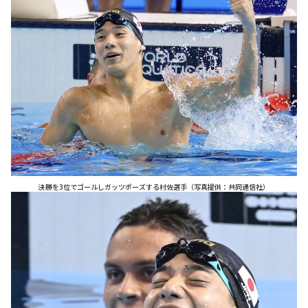
決勝を3位でゴールしガッツポーズする村佐選手（写真提供：共同通信社）