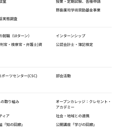
談室
授業・定期試験、各種申請
野島廣司学術奨励基金事業
活実態調査
の就職（UIターン）
インターンシップ
裁判官・検察官・弁護士)資
公認会計士・簿記検定
スポーツセンター(CSC)
部会活動
sへの取り組み
オープンカレッジ：クレセント・
アカデミー
ティア
社会・地域との連携
組「知の回廊」
公開講座「学びの回廊」