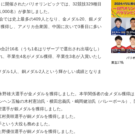
間）に開催されたパリオリンピックでは、32競技329種目
,000名）が参加しました。
では史上最多の409人となり、金メダル20、銀メダ
ルを獲得し、アメリカ合衆国、中国に次いで3番目に多い
の合計16名（うち1名はリザーブで選出され出場なし）
れ、卒業生4名がメダル獲得、卒業生3名が入賞いたし
パリオリンピ
業生17名
メダル1人、銅メダル2人という輝かしい成績となりま
永野雄大選手が金メダルを獲得しました。
本学関係者の金メダル獲得は、
ュンヘン五輪の木村憲治氏・横田忠義氏・嶋岡健治氏（バレーボール）
聖選手が銀メダルを獲得しました。
江村美咲選手が銅メダルを獲得しました。
手という大役も務めました。
上野優佳選手が銅メダルを獲得しました。