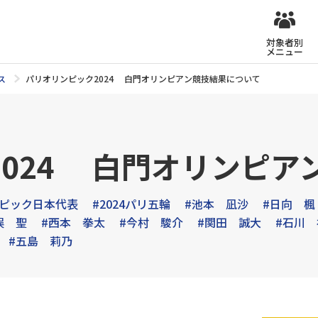
対象者別
メニュー
ス
パリオリンピック2024 白門オリンピアン競技結果について
024 白門オリンピア
ンピック日本代表
#2024パリ五輪
#池本 凪沙
#日向 楓
俣 聖
#西本 拳太
#今村 駿介
#関田 誠大
#石川
#五島 莉乃