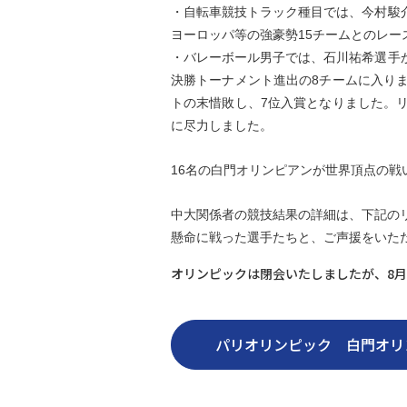
・自転車競技トラック種目では、今村駿介
ヨーロッパ等の強豪勢15チームとのレー
・バレーボール男子では、石川祐希選手
決勝トーナメント進出の8チームに入り
トの末惜敗し、7位入賞となりました。
に尽力しました。
16名の白門オリンピアンが世界頂点の
中大関係者の競技結果の詳細は、下記の
懸命に戦った選手たちと、ご声援をいた
オリンピックは閉会いたしましたが、8
パリオリンピック 白門オリ