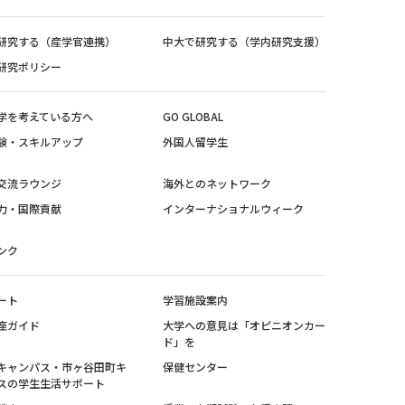
研究する（産学官連携）
中大で研究する（学内研究支援）
研究ポリシー
学を考えている方へ
GO GLOBAL
験・スキルアップ
外国人留学生
交流ラウンジ
海外とのネットワーク
力・国際貢献
インターナショナルウィーク
ンク
ート
学習施設案内
座ガイド
大学への意見は「オピニオンカー
ド」を
キャンパス・市ヶ谷田町キ
保健センター
スの学生生活サポート