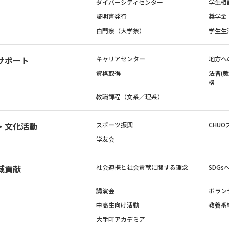
ダイバーシティセンター
学生相
証明書発行
奨学金
白門祭（大学祭）
学生生
サポート
キャリアセンター
地方へ
資格取得
法曹(
格
教職課程（文系／理系）
・文化活動
スポーツ振興
CHUO
学友会
域貢献
社会連携と社会貢献に関する理念
SDG
講演会
ボラン
中高生向け活動
教養番
大手町アカデミア