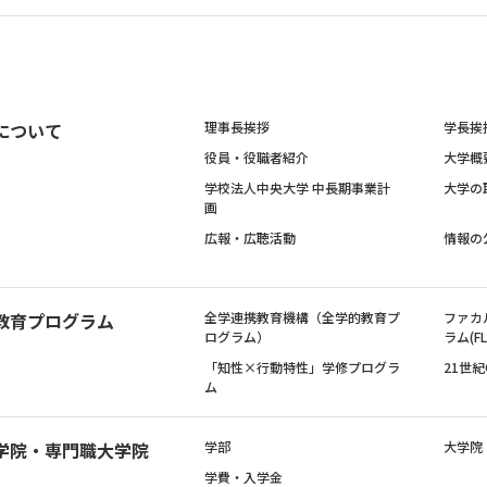
について
理事長挨拶
学長挨
役員・役職者紹介
大学概
学校法人中央大学 中長期事業計
大学の
画
広報・広聴活動
情報の
教育プログラム
全学連携教育機構（全学的教育プ
ファカ
ログラム）
ラム(FL
「知性×行動特性」学修プログラ
21世
ム
学院・専門職大学院
学部
大学院
学費・入学金