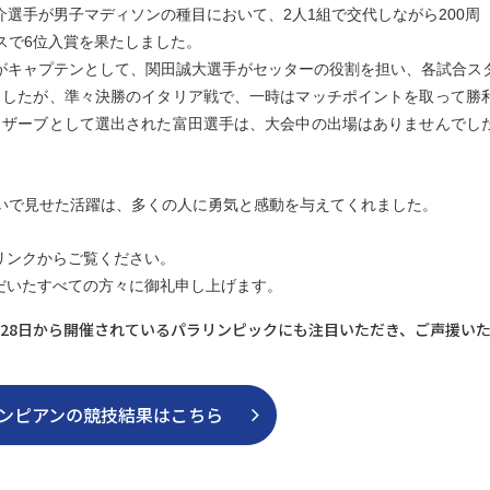
選手が男子マディソンの種目において、2人1組で交代しながら200周
スで6位入賞を果たしました。
がキャプテンとして、関田誠大選手がセッターの役割を担い、各試合ス
ましたが、準々決勝のイタリア戦で、一時はマッチポイントを取って勝
リザーブとして選出された富田選手は、大会中の出場はありませんでし
戦いで見せた活躍は、多くの人に勇気と感動を与えてくれました。
リンクからご覧ください。
だいたすべての方々に御礼申し上げます。
月28日から開催されているパラリンピックにも注目いただき、ご声援い
ンピアンの競技結果はこちら