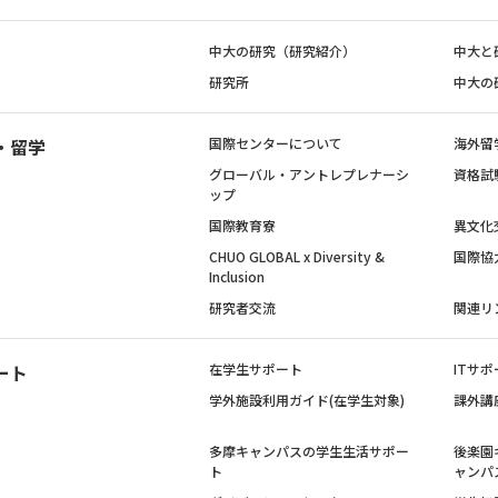
中大の研究（研究紹介）
中大と
研究所
中大の
・留学
国際センターについて
海外留
グローバル・アントレプレナーシ
資格試
ップ
国際教育寮
異文化
CHUO GLOBAL x Diversity &
国際協
Inclusion
研究者交流
関連リ
ート
在学生サポート
ITサポ
学外施設利用ガイド(在学生対象)
課外講
多摩キャンパスの学生生活サポー
後楽園
ト
ャンパ