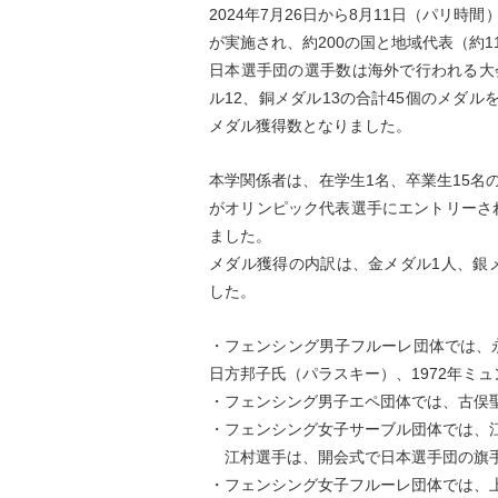
2024年7月26日から8月11日（パリ時
が実施され、約200の国と地域代表（約11
日本選手団の選手数は海外で行われる大会
ル12、銅メダル13の合計45個のメダ
メダル獲得数となりました。
本学関係者は、在学生1名、卒業生15名
がオリンピック代表選手にエントリーさ
ました。
メダル獲得の内訳は、金メダル1人、銀
した。
・フェンシング男子フルーレ団体では、
日方邦子氏（パラスキー）、1972年ミ
・フェンシング男子エペ団体では、古俣
・フェンシング女子サーブル団体では、
江村選手は、開会式で日本選手団の旗
・フェンシング女子フルーレ団体では、