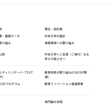
拶
理念・目的等
要・基礎データ
中央大学の歴史
取り組み
情報環境への取り組み
公表
中央大学へご支援（ご寄付）をお
考えの皆さまへ
ルティリンケージ･プログ
教育改革の取り組み(COE/GP関
P)
連)
紀COEプログラム
教育イノベーション推進事業
専門職大学院