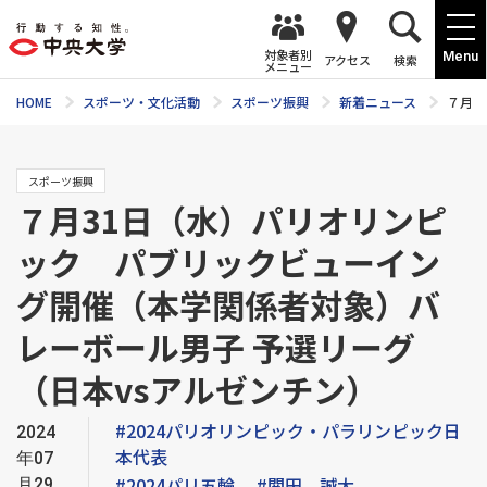
対象者別
Menu
アクセス
検索
メニュー
HOME
スポーツ・文化活動
スポーツ振興
新着ニュース
７月3
スポーツ振興
７月31日（水）パリオリンピ
ック パブリックビューイン
グ開催（本学関係者対象）バ
レーボール男子 予選リーグ
（日本vsアルゼンチン）
#2024パリオリンピック・パラリンピック日
2024
本代表
年07
#2024パリ五輪
#関田 誠大
月29