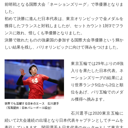
前哨戦となる国際大会「ネーションズリーグ」で準優勝となりま
した。
初めて決勝に進んだ日本代表は、東京オリンピックで金メダルを
獲得したフランスと対戦しましたが、セットカウント1対3でフラ
ンスに敗れ、惜しくも準優勝となりました。
決勝で敗れたものの強豪国の参加する国際大会準優勝という輝か
しい結果を残し、パリオリンピックに向けて弾みをつけました。
東京五輪では29年ぶりの8強
入りを果たした日本代表。ネ
ーションズリーグの結果によ
り世界ランク5位から2位と順
位をあげ、パリ五輪でのメダ
ル獲得へ挑みます。
世界でも活躍する日本のエース 石川選手
（写真提供：日本バレーボール協会）
石川選手は2020東京五輪に
続いて2大会連続の出場となり日本代表キャプテンとしてチームを
牽引していきます。関田選手も日本代表のセッターとして東京大