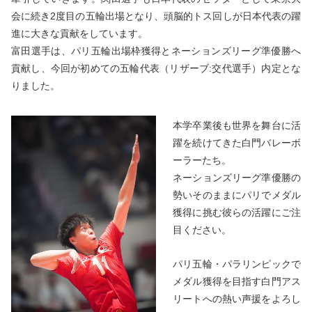
会に続き2度目の五輪出場となり、頭脳的トス回しが日本代表の躍
進に大きな貢献をしています。
富田選手は、パリ五輪出場枠獲得とネーションズリーグ準優勝へ
貢献し、今回が初めての五輪代表（リザーブ:交代選手）内定とな
りました。
本学卒業後も世界を舞台に活
躍を続けてきた白門バレーボ
ーラーたち。
ネーションズリーグ準優勝の
勢いそのままにパリでメダル
獲得に挑む彼らの活躍にご注
目ください。
パリ五輪・パラリンピックで
メダル獲得を目指す白門アス
リートへの熱い声援をよろし