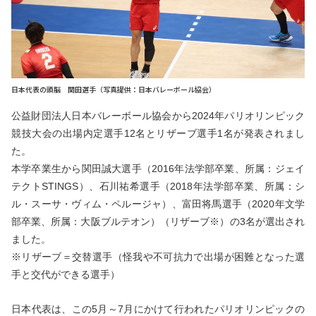
日本代表の頭脳 関田選手（写真提供：日本バレーボール協会）
公益財団法人日本バレーボール協会から2024年パリオリンピック
競技大会の出場内定選手12名とリザーブ選手1名が発表されまし
た。
本学卒業生から関田誠大選手（2016年法学部卒業、所属：ジェイ
テクトSTINGS）、石川祐希選手（2018年法学部卒業、所属：シ
ル・スーサ・ヴィム・ペルージャ）、富田将馬選手（2020年文学
部卒業、所属：大阪ブルテオン）（リザーブ※）の3名が選出され
ました。
※リザーブ＝交替選手（怪我や不可抗力で出場が困難となった選
手と交代ができる選手）
日本代表は、この5月～7月にかけて行われたパリオリンピックの