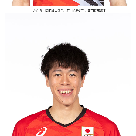
左から 関田誠大選手、石川祐希選手、富田将馬選手