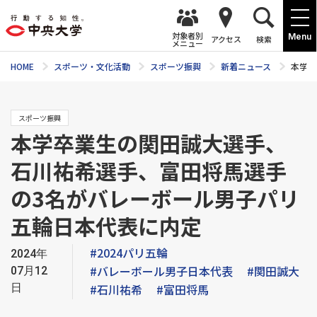
対象者別
Menu
アクセス
検索
メニュー
HOME
スポーツ・文化活動
スポーツ振興
新着ニュース
本学卒
スポーツ振興
本学卒業生の関田誠大選手、
石川祐希選手、富田将馬選手
の3名がバレーボール男子パリ
五輪日本代表に内定
#2024パリ五輪
2024年
#バレーボール男子日本代表
#関田誠大
07月12
日
#石川祐希
#富田将馬